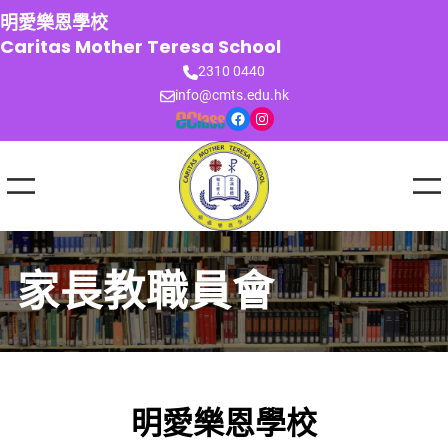
跳
明愛樂恩學校
至
Caritas Mother Teresa School
主
2310 0440
要
info@cmts.edu.hk
內
Facebook
Instagram
容
家長教職員會
明愛樂恩學校