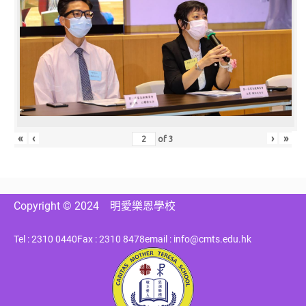
«
‹
›
»
of
3
Copyright © 2024
明愛樂恩學校
Tel : 2310 0440
Fax : 2310 8478
email : info@cmts.edu.hk