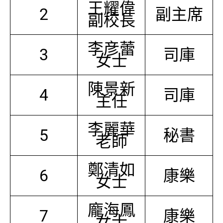
王耀偉
2
副主席
副校長
李彦蕾
3
司庫
女士
陳景新
4
司庫
主任
李麗華
5
秘書
老師
鄭清如
6
康樂
女士
龐海鳳
7
康樂
女士