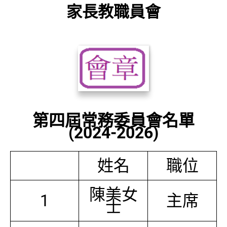
家長教職員會
第四屆常務委員會名單
(2024-2026)
姓名
職位
陳美女
1
主席
士