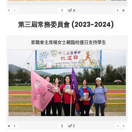
«
‹
›
»
of
4
第三屆常務委員會 (2023-2024)
家職會主席楊女士親臨校運日支持學生
«
‹
›
»
of
3