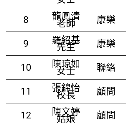
龍鳳清
8
康樂
老師
羅紹基
9
康樂
先生
陳琼如
10
聯絡
女士
張錦怡
11
顧問
校長
陳文婷
12
顧問
姑娘