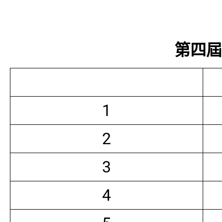
第四屆常
1
2
3
4