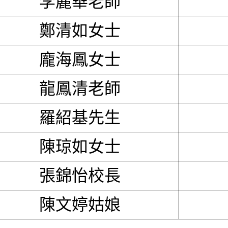
李麗華老師
鄭清如女士
龐海鳳女士
龍鳳清老師
羅紹基先生
陳琼如女士
張錦怡校長
陳文婷姑娘