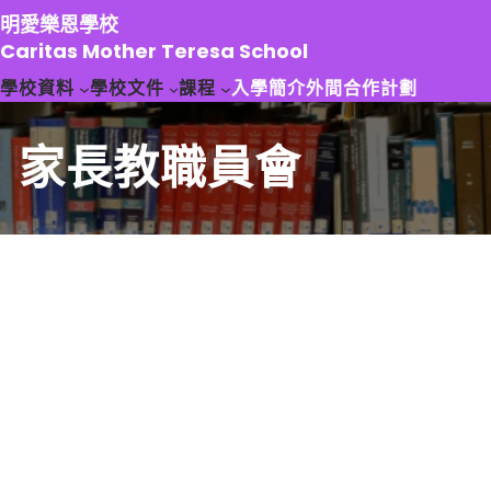
跳
明愛樂恩學校
至
Caritas Mother Teresa School
主
學校資料
學校文件
課程
入學簡介
外間合作計劃
要
內
容
家長教職員會