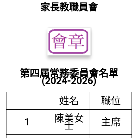
家長教職員會
第四屆常務委員會名單
(2024-2026)
姓名
職位
陳美女
1
主席
士