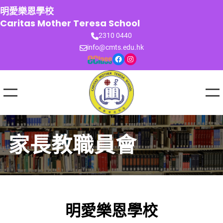
跳
明愛樂恩學校
至
Caritas Mother Teresa School
主
2310 0440
要
info@cmts.edu.hk
內
Facebook
Instagram
容
家長教職員會
明愛樂恩學校