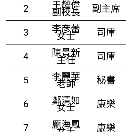
王耀偉
2
副主席
副校長
李彦蕾
3
司庫
女士
陳景新
4
司庫
主任
李麗華
5
秘書
老師
鄭清如
6
康樂
女士
龐海鳳
7
康樂
女士