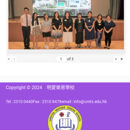
«
‹
›
»
of
3
Copyright © 2024
明愛樂恩學校
Tel : 2310 0440
Fax : 2310 8478
email : info@cmts.edu.hk