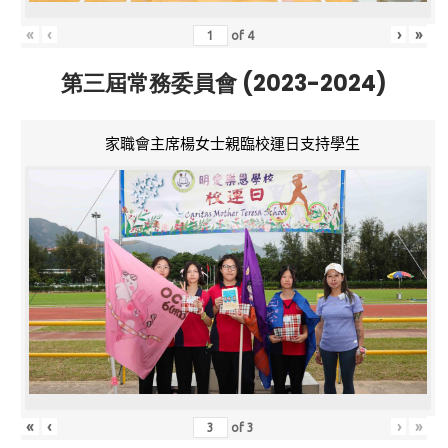
«
‹
›
»
of
4
第三屆常務委員會 (2023-2024)
家職會主席楊女士親臨校運日支持學生
«
‹
›
»
of
3