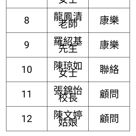
龍鳳清
8
康樂
老師
羅紹基
9
康樂
先生
陳琼如
10
聯絡
女士
張錦怡
11
顧問
校長
陳文婷
12
顧問
姑娘