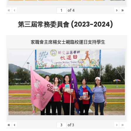
«
‹
›
»
of
4
第三屆常務委員會 (2023-2024)
家職會主席楊女士親臨校運日支持學生
«
‹
›
»
of
3