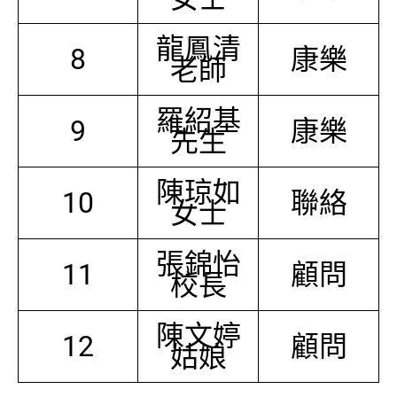
龍鳳清
8
康樂
老師
羅紹基
9
康樂
先生
陳琼如
10
聯絡
女士
張錦怡
11
顧問
校長
陳文婷
12
顧問
姑娘