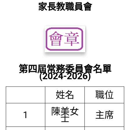
家長教職員會
第四屆常務委員會名單
(2024-2026)
姓名
職位
陳美女
1
主席
士