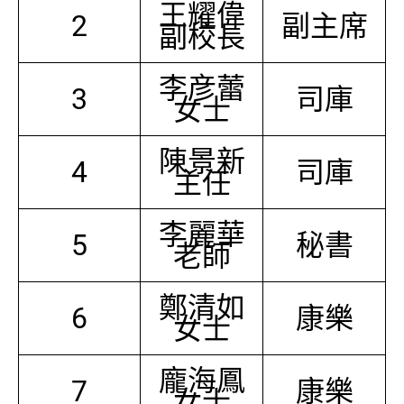
王耀偉
2
副主席
副校長
李彦蕾
3
司庫
女士
陳景新
4
司庫
主任
李麗華
5
秘書
老師
鄭清如
6
康樂
女士
龐海鳳
7
康樂
女士