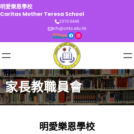
跳
明愛樂恩學校
至
Caritas Mother Teresa School
主
2310 0440
要
info@cmts.edu.hk
內
Facebook
Instagram
容
家長教職員會
明愛樂恩學校