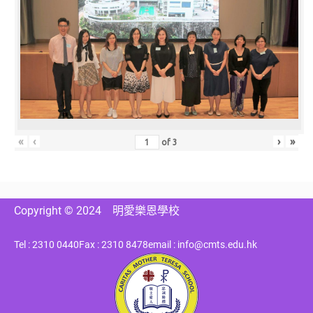
«
‹
›
»
of
3
Copyright © 2024
明愛樂恩學校
Tel : 2310 0440
Fax : 2310 8478
email : info@cmts.edu.hk