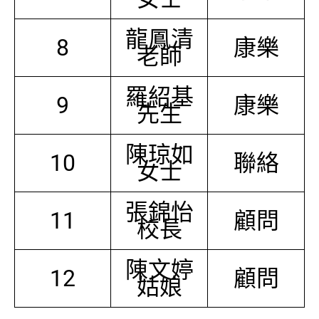
龍鳳清
8
康樂
老師
羅紹基
9
康樂
先生
陳琼如
10
聯絡
女士
張錦怡
11
顧問
校長
陳文婷
12
顧問
姑娘