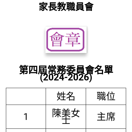
家長教職員會
第四屆常務委員會名單
(2024-2026)
姓名
職位
陳美女
1
主席
士