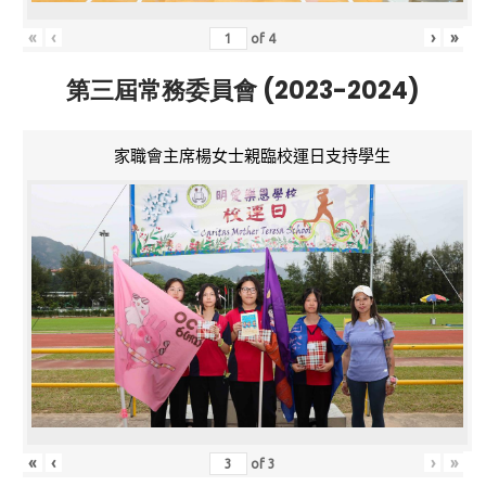
«
‹
›
»
of
4
第三屆常務委員會 (2023-2024)
家職會主席楊女士親臨校運日支持學生
«
‹
›
»
of
3