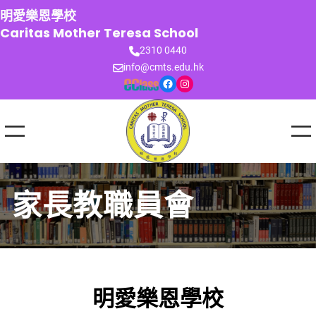
跳
明愛樂恩學校
至
Caritas Mother Teresa School
主
2310 0440
要
info@cmts.edu.hk
內
Facebook
Instagram
容
家長教職員會
明愛樂恩學校