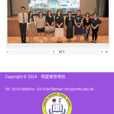
«
‹
›
»
of
3
Copyright © 2024
明愛樂恩學校
Tel : 2310 0440
Fax : 2310 8478
email : info@cmts.edu.hk