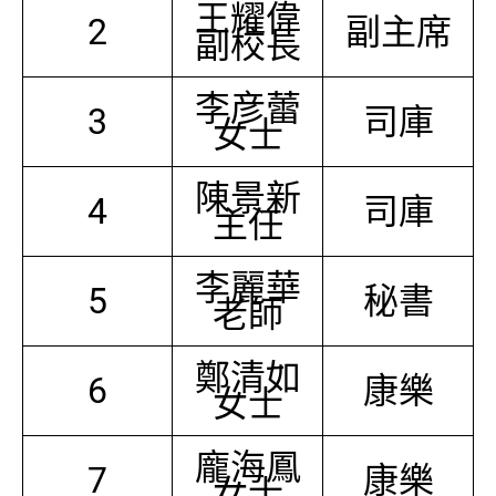
王耀偉
2
副主席
副校長
李彦蕾
3
司庫
女士
陳景新
4
司庫
主任
李麗華
5
秘書
老師
鄭清如
6
康樂
女士
龐海鳳
7
康樂
女士