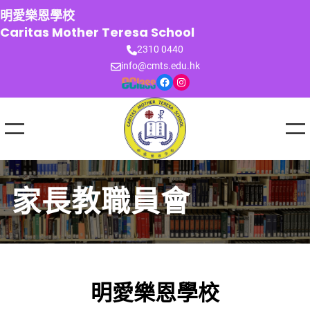
跳
明愛樂恩學校
至
Caritas Mother Teresa School
主
2310 0440
要
info@cmts.edu.hk
內
Facebook
Instagram
容
家長教職員會
明愛樂恩學校