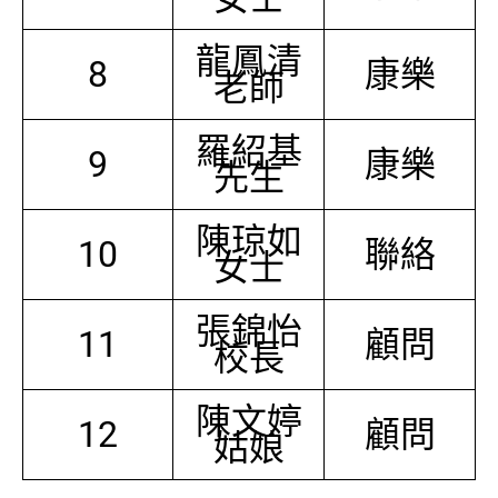
龍鳳清
8
康樂
老師
羅紹基
9
康樂
先生
陳琼如
10
聯絡
女士
張錦怡
11
顧問
校長
陳文婷
12
顧問
姑娘