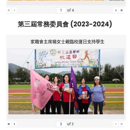
«
‹
›
»
of
4
第三屆常務委員會 (2023-2024)
家職會主席楊女士親臨校運日支持學生
«
‹
›
»
of
3