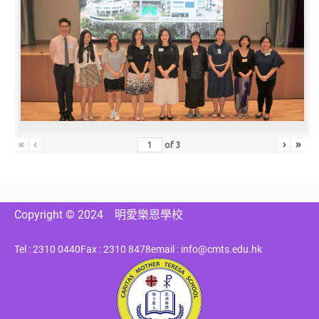
«
‹
›
»
of
3
Copyright © 2024
明愛樂恩學校
Tel : 2310 0440
Fax : 2310 8478
email : info@cmts.edu.hk