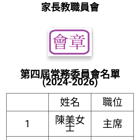
家長教職員會
第四屆常務委員會名單
(2024-2026)
姓名
職位
陳美女
1
主席
士