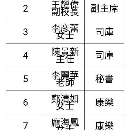
王耀偉
2
副主席
副校長
李彦蕾
3
司庫
女士
陳景新
4
司庫
主任
李麗華
5
秘書
老師
鄭清如
6
康樂
女士
龐海鳳
7
康樂
女士