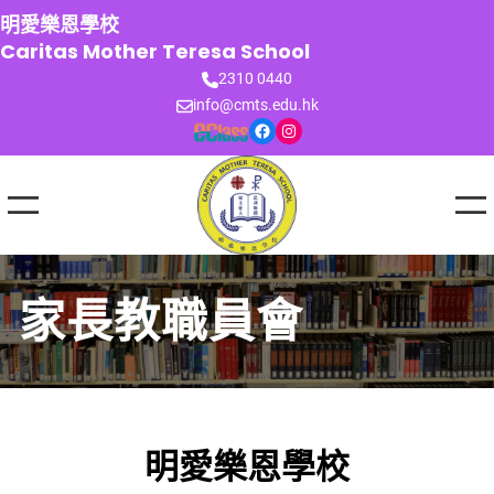
跳
明愛樂恩學校
至
Caritas Mother Teresa School
主
2310 0440
要
info@cmts.edu.hk
內
Facebook
Instagram
容
家長教職員會
明愛樂恩學校