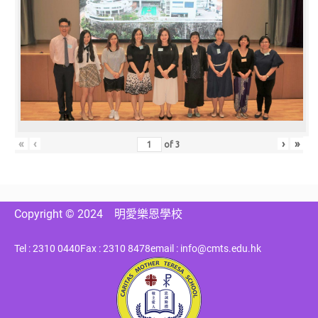
«
‹
›
»
of
3
Copyright © 2024
明愛樂恩學校
Tel : 2310 0440
Fax : 2310 8478
email : info@cmts.edu.hk