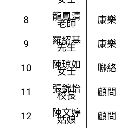
龍鳳清
8
康樂
老師
羅紹基
9
康樂
先生
陳琼如
10
聯絡
女士
張錦怡
11
顧問
校長
陳文婷
12
顧問
姑娘