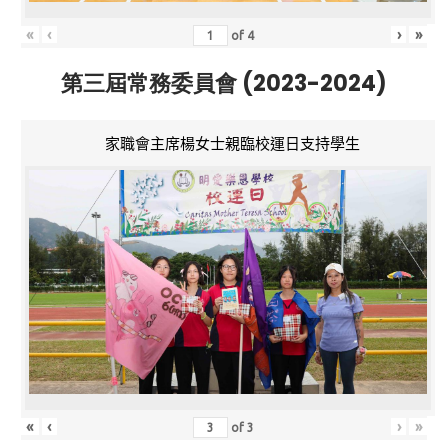
«
‹
›
»
of
4
第三屆常務委員會 (2023-2024)
家職會主席楊女士親臨校運日支持學生
«
‹
›
»
of
3