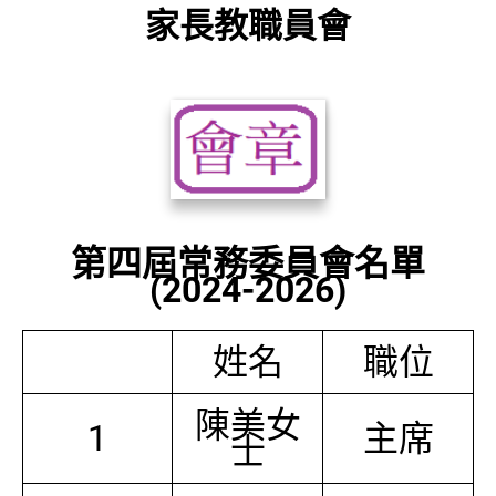
家長教職員會
第四屆常務委員會名單
(2024-2026)
姓名
職位
陳美女
1
主席
士