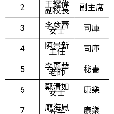
王耀偉
2
副主席
副校長
李彦蕾
3
司庫
女士
陳景新
4
司庫
主任
李麗華
5
秘書
老師
鄭清如
6
康樂
女士
龐海鳳
7
康樂
女士