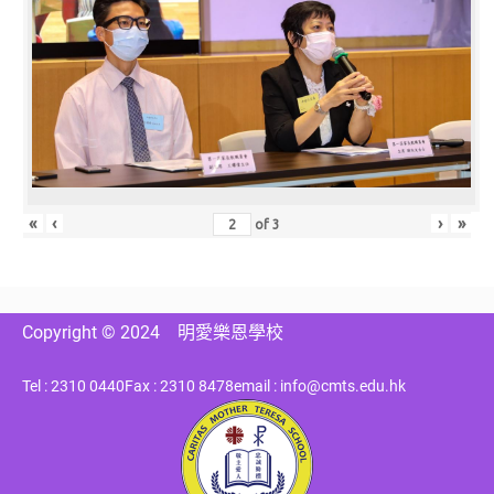
«
‹
›
»
of
3
Copyright © 2024
明愛樂恩學校
Tel : 2310 0440
Fax : 2310 8478
email : info@cmts.edu.hk