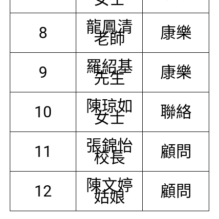
龍鳳清
8
康樂
老師
羅紹基
9
康樂
先生
陳琼如
10
聯絡
女士
張錦怡
11
顧問
校長
陳文婷
12
顧問
姑娘