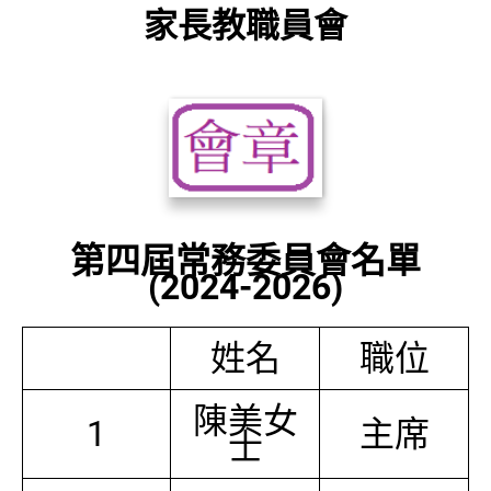
家長教職員會
第四屆常務委員會名單
(2024-2026)
姓名
職位
陳美女
1
主席
士