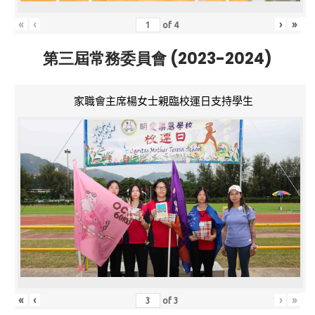
«
‹
›
»
of
4
第三屆常務委員會 (2023-2024)
家職會主席楊女士親臨校運日支持學生
«
‹
›
»
of
3