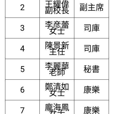
王耀偉
2
副主席
副校長
李彦蕾
3
司庫
女士
陳景新
4
司庫
主任
李麗華
5
秘書
老師
鄭清如
6
康樂
女士
龐海鳳
7
康樂
女士