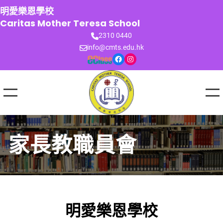
跳
明愛樂恩學校
至
Caritas Mother Teresa School
主
2310 0440
要
info@cmts.edu.hk
內
Facebook
Instagram
容
家長教職員會
明愛樂恩學校