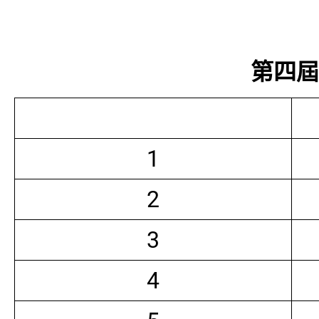
第四屆常
1
2
3
4