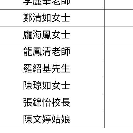
李麗華老師
鄭清如女士
龐海鳳女士
龍鳳清老師
羅紹基先生
陳琼如女士
張錦怡校長
陳文婷姑娘