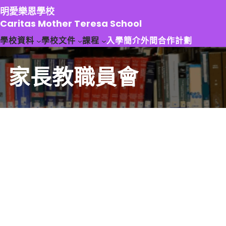
跳
明愛樂恩學校
至
Caritas Mother Teresa School
主
學校資料
學校文件
課程
入學簡介
外間合作計劃
要
內
容
家長教職員會