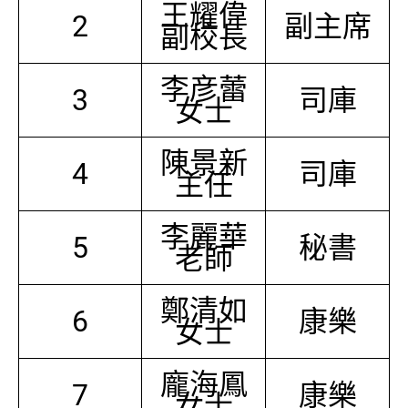
王耀偉
2
副主席
副校長
李彦蕾
3
司庫
女士
陳景新
4
司庫
主任
李麗華
5
秘書
老師
鄭清如
6
康樂
女士
龐海鳳
7
康樂
女士