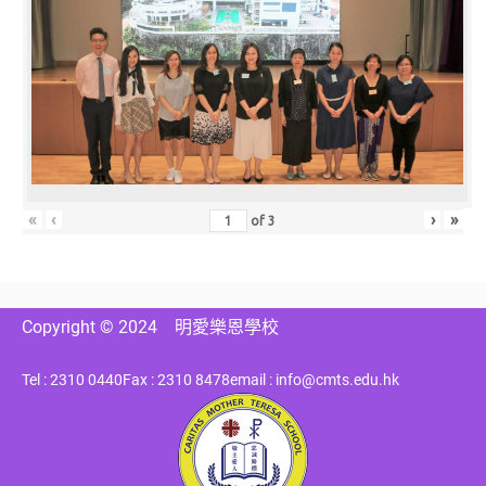
«
‹
›
»
of
3
Copyright © 2024
明愛樂恩學校
Tel : 2310 0440
Fax : 2310 8478
email : info@cmts.edu.hk