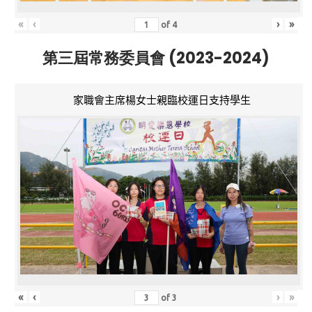
«
‹
›
»
of
4
第三屆常務委員會 (2023-2024)
家職會主席楊女士親臨校運日支持學生
«
‹
›
»
of
3