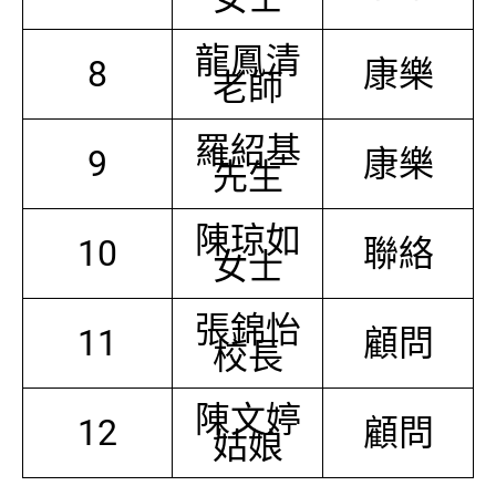
龍鳳清
8
康樂
老師
羅紹基
9
康樂
先生
陳琼如
10
聯絡
女士
張錦怡
11
顧問
校長
陳文婷
12
顧問
姑娘