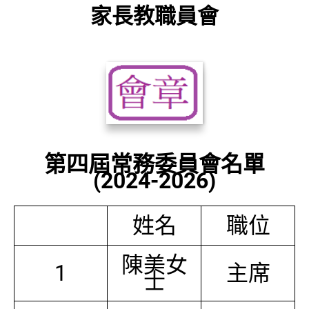
家長教職員會
第四屆常務委員會名單
(2024-2026)
姓名
職位
陳美女
1
主席
士