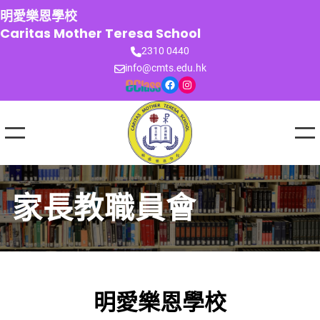
跳
明愛樂恩學校
至
Caritas Mother Teresa School
主
2310 0440
要
info@cmts.edu.hk
內
Facebook
Instagram
容
家長教職員會
明愛樂恩學校