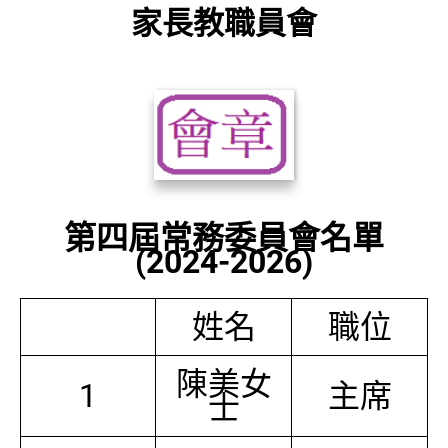
家長教職員會
第四屆常務委員會名單
(2024-2026)
姓名
職位
陳美女
1
主席
士