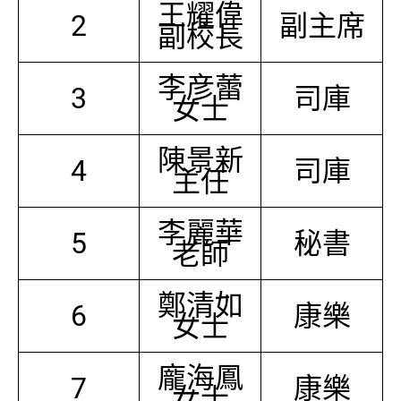
王耀偉
2
副主席
副校長
李彦蕾
3
司庫
女士
陳景新
4
司庫
主任
李麗華
5
秘書
老師
鄭清如
6
康樂
女士
龐海鳳
7
康樂
女士