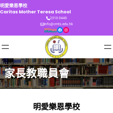
跳
明愛樂恩學校
至
Caritas Mother Teresa School
主
2310 0440
要
info@cmts.edu.hk
內
Facebook
Instagram
容
家長教職員會
明愛樂恩學校