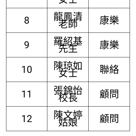
龍鳳清
8
康樂
老師
羅紹基
9
康樂
先生
陳琼如
10
聯絡
女士
張錦怡
11
顧問
校長
陳文婷
12
顧問
姑娘