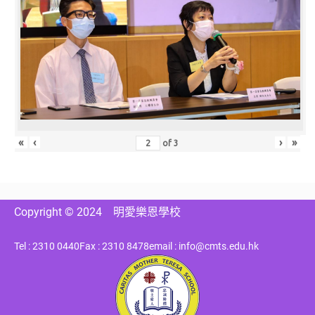
«
‹
›
»
of
3
Copyright © 2024
明愛樂恩學校
Tel : 2310 0440
Fax : 2310 8478
email : info@cmts.edu.hk