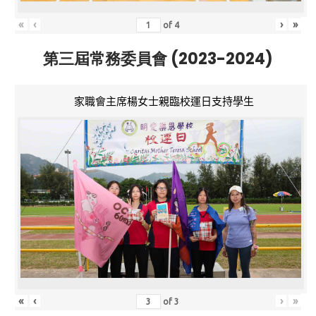
«
‹
›
»
of
4
第三屆常務委員會 (2023-2024)
家職會主席楊女士親臨校運日支持學生
«
‹
›
»
of
3