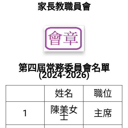
家長教職員會
第四屆常務委員會名單
(2024-2026)
姓名
職位
陳美女
1
主席
士