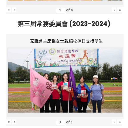
«
‹
›
»
of
4
第三屆常務委員會 (2023-2024)
家職會主席楊女士親臨校運日支持學生
«
‹
›
»
of
3