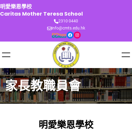
跳
明愛樂恩學校
至
Caritas Mother Teresa School
主
2310 0440
要
info@cmts.edu.hk
內
Facebook
Instagram
容
家長教職員會
明愛樂恩學校