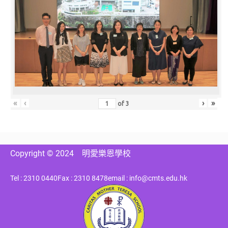
«
‹
›
»
of
3
Copyright © 2024
明愛樂恩學校
Tel : 2310 0440
Fax : 2310 8478
email : info@cmts.edu.hk