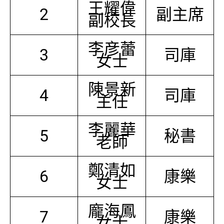
王耀偉
2
副主席
副校長
李彦蕾
3
司庫
女士
陳景新
4
司庫
主任
李麗華
5
秘書
老師
鄭清如
6
康樂
女士
龐海鳳
7
康樂
女士