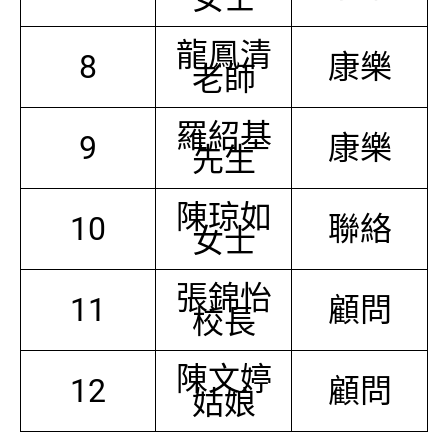
龍鳳清
8
康樂
老師
羅紹基
9
康樂
先生
陳琼如
10
聯絡
女士
張錦怡
11
顧問
校長
陳文婷
12
顧問
姑娘