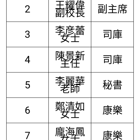
王耀偉
2
副主席
副校長
李彦蕾
3
司庫
女士
陳景新
4
司庫
主任
李麗華
5
秘書
老師
鄭清如
6
康樂
女士
龐海鳳
7
康樂
女士