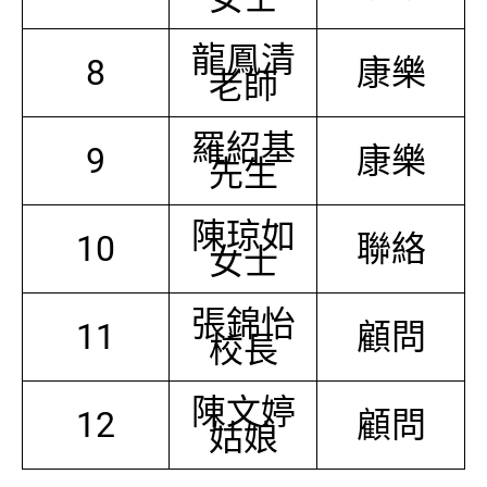
龍鳳清
8
康樂
老師
羅紹基
9
康樂
先生
陳琼如
10
聯絡
女士
張錦怡
11
顧問
校長
陳文婷
12
顧問
姑娘