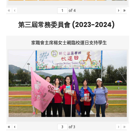
«
‹
›
»
of
4
第三屆常務委員會 (2023-2024)
家職會主席楊女士親臨校運日支持學生
«
‹
›
»
of
3