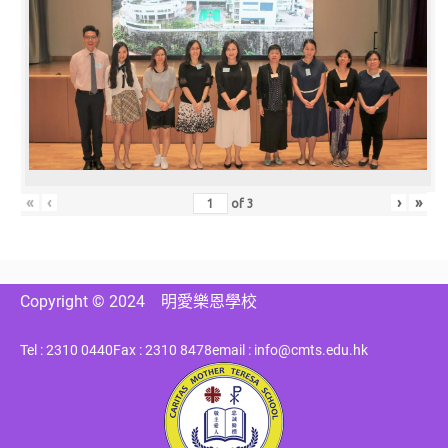
«
‹
›
»
of
3
Copyright © 2024
明愛樂恩學校
Tel : 2310 0440
Fax : 2310 8478
email : info@cmts.edu.hk