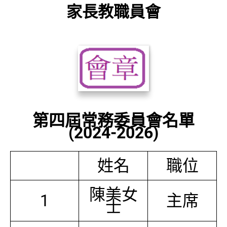
家長教職員會
第四屆常務委員會名單
(2024-2026)
姓名
職位
陳美女
1
主席
士