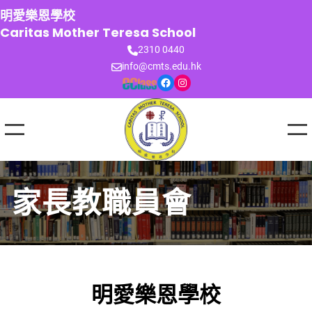
跳
明愛樂恩學校
至
Caritas Mother Teresa School
主
2310 0440
要
info@cmts.edu.hk
內
Facebook
Instagram
容
家長教職員會
明愛樂恩學校