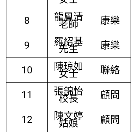
龍鳳清
8
康樂
老師
羅紹基
9
康樂
先生
陳琼如
10
聯絡
女士
張錦怡
11
顧問
校長
陳文婷
12
顧問
姑娘