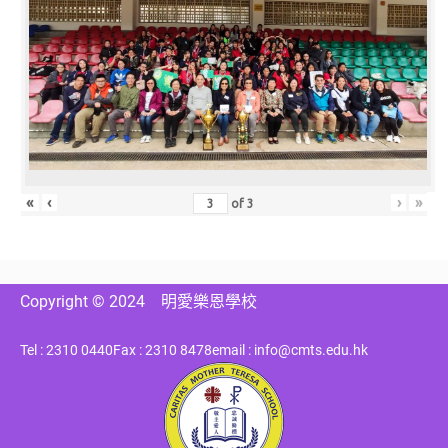
«
‹
›
»
of
3
Copyright © 2024
明愛樂恩學校
Tel : 2310 0440
Fax : 2310 8478
email : info@cmts.edu.hk