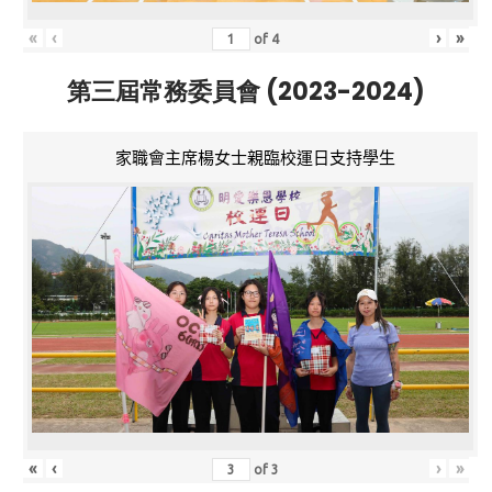
«
‹
›
»
of
4
第三屆常務委員會 (2023-2024)
家職會主席楊女士親臨校運日支持學生
«
‹
›
»
of
3