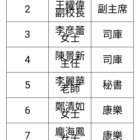
王耀偉
2
副主席
副校長
李彦蕾
3
司庫
女士
陳景新
4
司庫
主任
李麗華
5
秘書
老師
鄭清如
6
康樂
女士
龐海鳳
7
康樂
女士