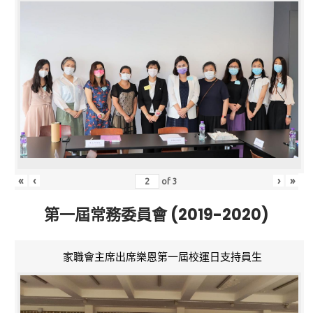
«
‹
›
»
of
3
第一屆常務委員會 (2019-2020)
家職會主席出席樂恩第一屆校運日支持員生