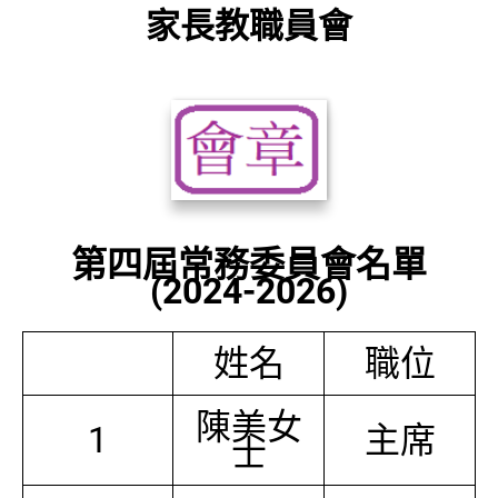
家長教職員會
第四屆常務委員會名單
(2024-2026)
姓名
職位
陳美女
1
主席
士