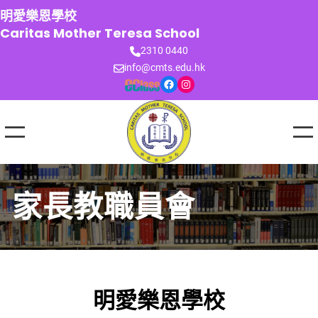
跳
明愛樂恩學校
至
Caritas Mother Teresa School
主
2310 0440
要
info@cmts.edu.hk
內
Facebook
Instagram
容
家長教職員會
明愛樂恩學校