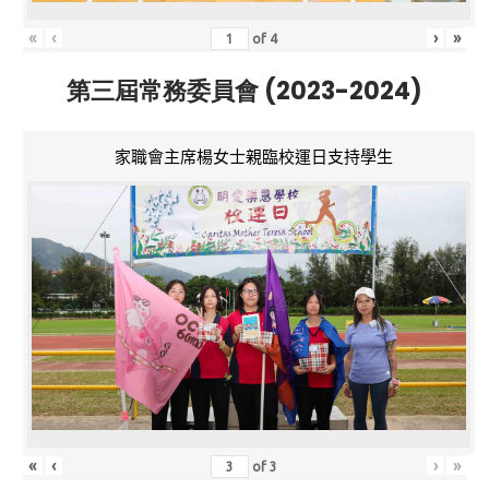
«
‹
›
»
of
4
第三屆常務委員會 (2023-2024)
家職會主席楊女士親臨校運日支持學生
«
‹
›
»
of
3