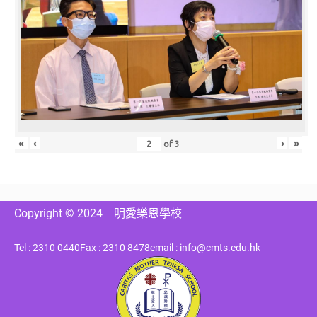
«
‹
›
»
of
3
Copyright © 2024
明愛樂恩學校
Tel : 2310 0440
Fax : 2310 8478
email : info@cmts.edu.hk