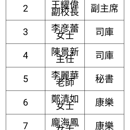
王耀偉
2
副主席
副校長
李彦蕾
3
司庫
女士
陳景新
4
司庫
主任
李麗華
5
秘書
老師
鄭清如
6
康樂
女士
龐海鳳
7
康樂
女士