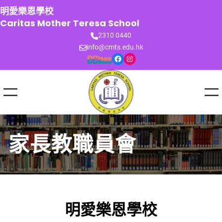
跳
明愛樂恩學校
至
Caritas Mother Teresa School
主
2310 0440
要
info@cmts.edu.hk
內
Facebook
Instagram
容
家長教職員會
明愛樂恩學校