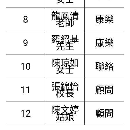
龍鳳清
8
康樂
老師
羅紹基
9
康樂
先生
陳琼如
10
聯絡
女士
張錦怡
11
顧問
校長
陳文婷
12
顧問
姑娘