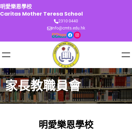
跳
明愛樂恩學校
至
Caritas Mother Teresa School
主
2310 0440
要
info@cmts.edu.hk
內
Facebook
Instagram
容
家長教職員會
明愛樂恩學校