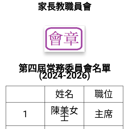
家長教職員會
第四屆常務委員會名單
(2024-2026)
姓名
職位
陳美女
1
主席
士