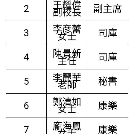
王耀偉
2
副主席
副校長
李彦蕾
3
司庫
女士
陳景新
4
司庫
主任
李麗華
5
秘書
老師
鄭清如
6
康樂
女士
龐海鳳
7
康樂
女士