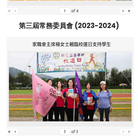
«
‹
›
»
of
4
第三屆常務委員會 (2023-2024)
家職會主席楊女士親臨校運日支持學生
«
‹
›
»
of
3