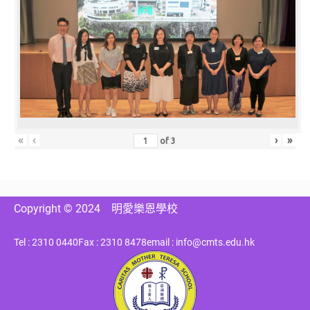
«
‹
›
»
of
3
Copyright © 2024
明愛樂恩學校
Tel : 2310 0440
Fax : 2310 8478
email : info@cmts.edu.hk