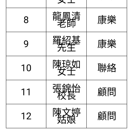
龍鳳清
8
康樂
老師
羅紹基
9
康樂
先生
陳琼如
10
聯絡
女士
張錦怡
11
顧問
校長
陳文婷
12
顧問
姑娘