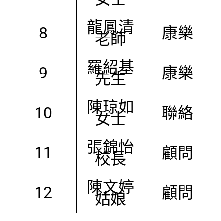
龍鳳清
8
康樂
老師
羅紹基
9
康樂
先生
陳琼如
10
聯絡
女士
張錦怡
11
顧問
校長
陳文婷
12
顧問
姑娘