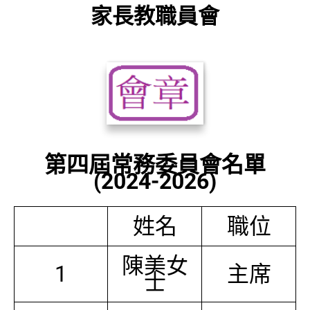
家長教職員會
第四屆常務委員會名單
(2024-2026)
姓名
職位
陳美女
1
主席
士