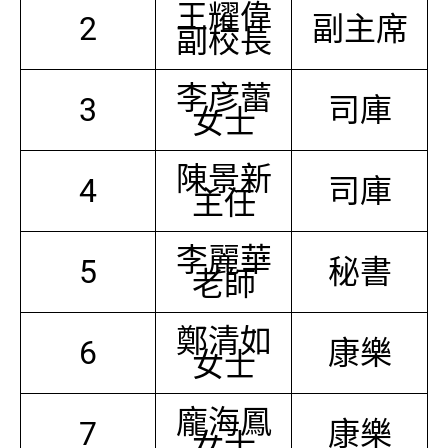
王耀偉
2
副主席
副校長
李彦蕾
3
司庫
女士
陳景新
4
司庫
主任
李麗華
5
秘書
老師
鄭清如
6
康樂
女士
龐海鳳
7
康樂
女士