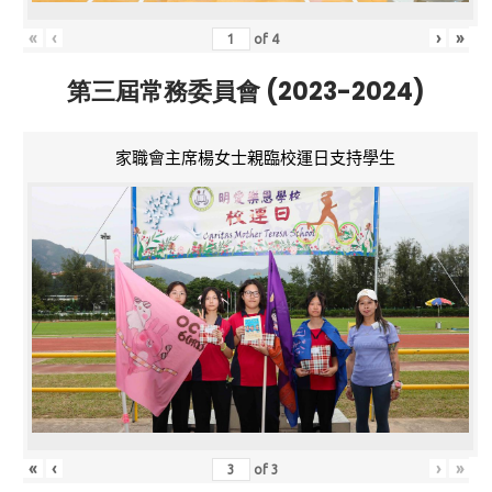
«
‹
›
»
of
4
第三屆常務委員會 (2023-2024)
家職會主席楊女士親臨校運日支持學生
«
‹
›
»
of
3