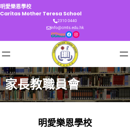
跳
明愛樂恩學校
至
Caritas Mother Teresa School
主
2310 0440
要
info@cmts.edu.hk
內
Facebook
Instagram
容
家長教職員會
明愛樂恩學校