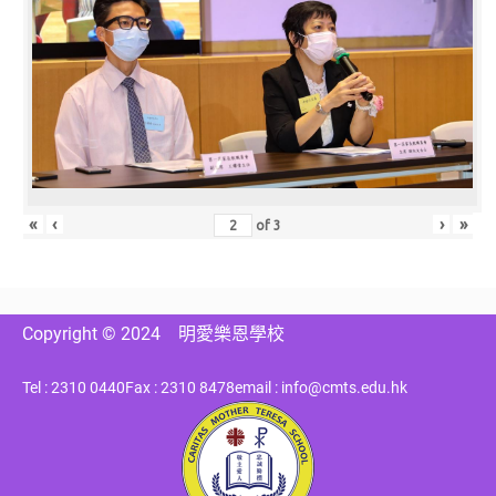
«
‹
›
»
of
3
Copyright © 2024
明愛樂恩學校
Tel : 2310 0440
Fax : 2310 8478
email : info@cmts.edu.hk