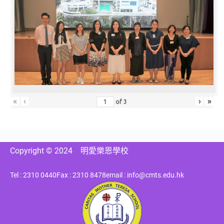
«
‹
›
»
of
3
Copyright © 2024
明愛樂恩學校
Tel : 2310 0440
Fax : 2310 8478
email : info@cmts.edu.hk