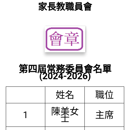
家長教職員會
第四屆常務委員會名單
(2024-2026)
姓名
職位
陳美女
1
主席
士