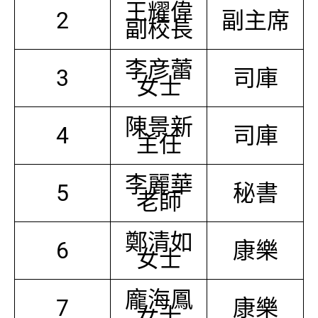
王耀偉
2
副主席
副校長
李彦蕾
3
司庫
女士
陳景新
4
司庫
主任
李麗華
5
秘書
老師
鄭清如
6
康樂
女士
龐海鳳
7
康樂
女士