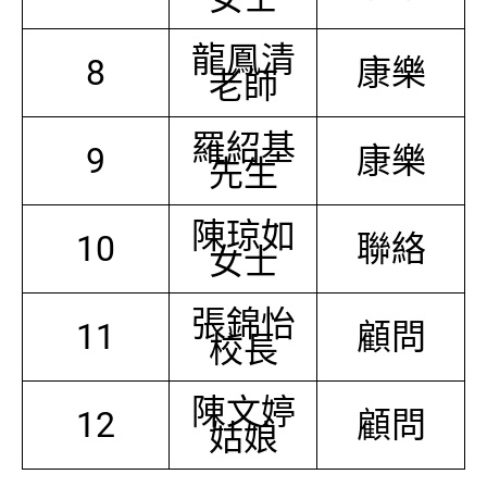
龍鳳清
8
康樂
老師
羅紹基
9
康樂
先生
陳琼如
10
聯絡
女士
張錦怡
11
顧問
校長
陳文婷
12
顧問
姑娘