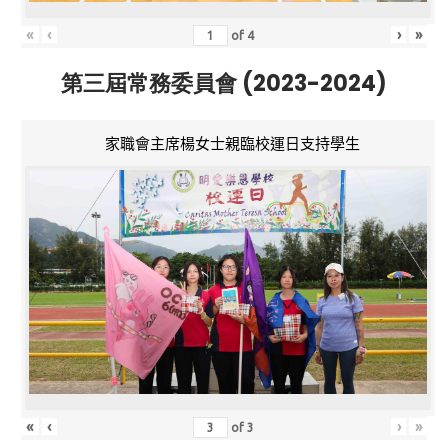
«
‹
›
»
of
4
第三屆常務委員會 (2023-2024)
家職會主席楊女士親臨校運日支持學生
«
‹
›
»
of
3