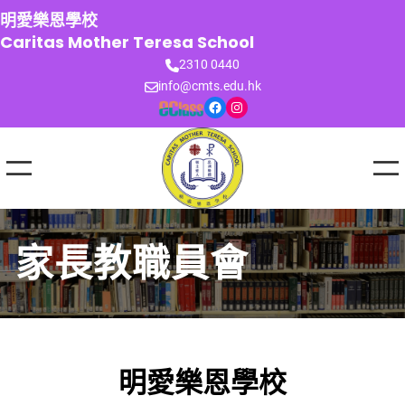
跳
明愛樂恩學校
至
Caritas Mother Teresa School
主
2310 0440
要
info@cmts.edu.hk
內
Facebook
Instagram
容
家長教職員會
明愛樂恩學校