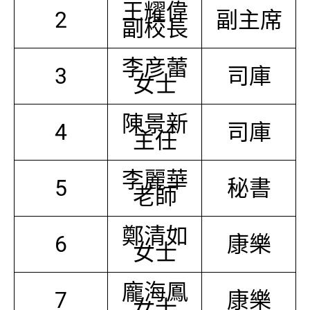
王耀偉
2
副主席
副校長
李彦蕾
3
司庫
女士
陳景新
4
司庫
主任
李麗華
5
秘書
老師
鄭清如
6
康樂
女士
龐海鳳
7
康樂
女士