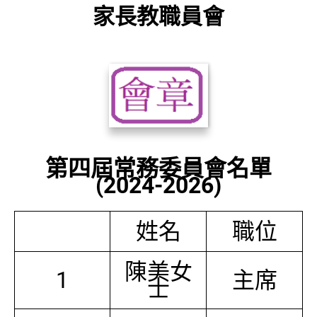
家長教職員會
第四屆常務委員會名單
(2024-2026)
姓名
職位
陳美女
1
主席
士