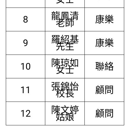
龍鳳清
8
康樂
老師
羅紹基
9
康樂
先生
陳琼如
10
聯絡
女士
張錦怡
11
顧問
校長
陳文婷
12
顧問
姑娘