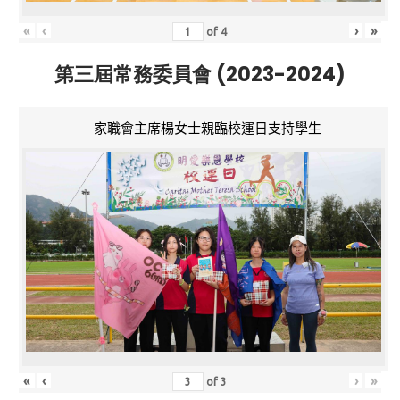
«
‹
›
»
of
4
第三屆常務委員會 (2023-2024)
家職會主席楊女士親臨校運日支持學生
«
‹
›
»
of
3