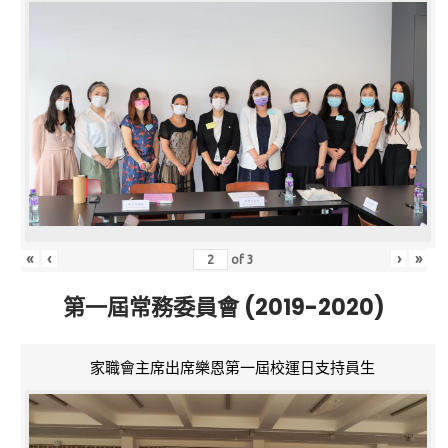
«
‹
›
»
of
3
第一屆常務委員會 (2019-2020)
家職會主席出席樂恩第一屆校運日支持員生