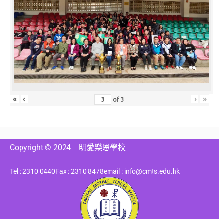
«
‹
›
»
of
3
Copyright © 2024
明愛樂恩學校
Tel : 2310 0440
Fax : 2310 8478
email : info@cmts.edu.hk