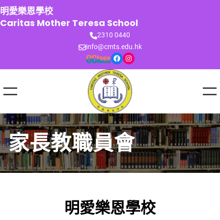
跳
明愛樂恩學校
至
Caritas Mother Teresa School
主
2310 0440
要
info@cmts.edu.hk
內
Facebook
Instagram
容
家長教職員會
明愛樂恩學校