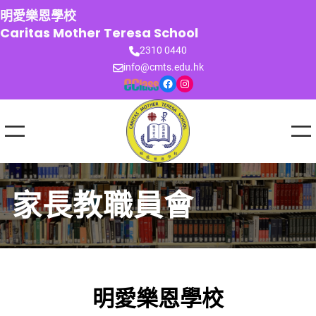
跳
明愛樂恩學校
至
Caritas Mother Teresa School
主
2310 0440
要
info@cmts.edu.hk
內
Facebook
Instagram
容
家長教職員會
明愛樂恩學校