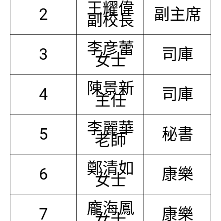
王耀偉
2
副主席
副校長
李彦蕾
3
司庫
女士
陳景新
4
司庫
主任
李麗華
5
秘書
老師
鄭清如
6
康樂
女士
龐海鳳
7
康樂
女士