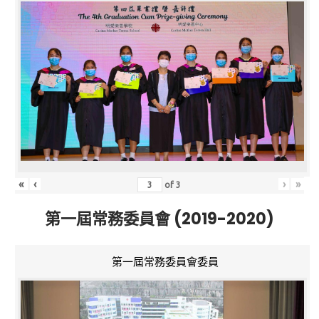
«
‹
›
»
of
3
第一屆常務委員會 (2019-2020)
第一屆常務委員會委員