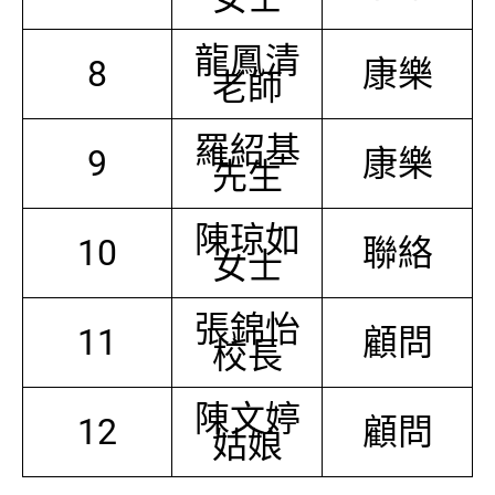
龍鳳清
8
康樂
老師
羅紹基
9
康樂
先生
陳琼如
10
聯絡
女士
張錦怡
11
顧問
校長
陳文婷
12
顧問
姑娘