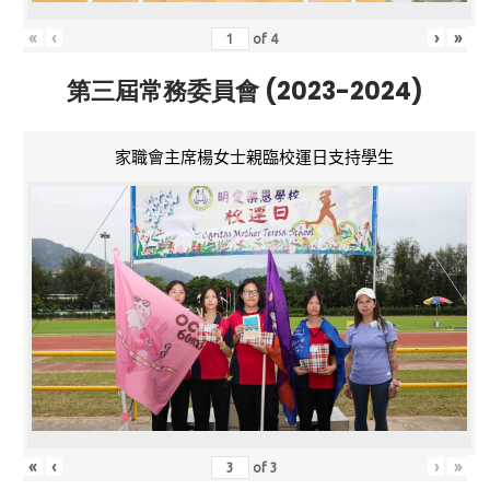
«
‹
›
»
of
4
第三屆常務委員會 (2023-2024)
家職會主席楊女士親臨校運日支持學生
«
‹
›
»
of
3