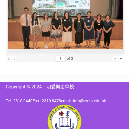
«
‹
›
»
of
3
Copyright © 2024
明愛樂恩學校
Tel : 2310 0440
Fax : 2310 8478
email : info@cmts.edu.hk