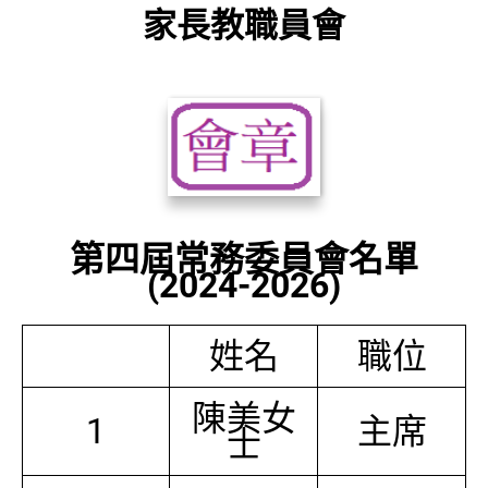
家長教職員會
第四屆常務委員會名單
(2024-2026)
姓名
職位
陳美女
1
主席
士