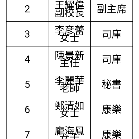
王耀偉
2
副主席
副校長
李彦蕾
3
司庫
女士
陳景新
4
司庫
主任
李麗華
5
秘書
老師
鄭清如
6
康樂
女士
龐海鳳
7
康樂
女士