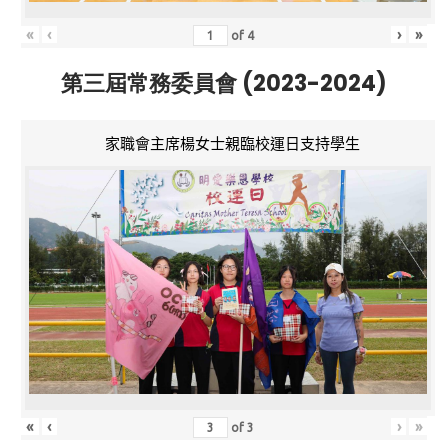
«
‹
›
»
of
4
第三屆常務委員會 (2023-2024)
家職會主席楊女士親臨校運日支持學生
«
‹
›
»
of
3