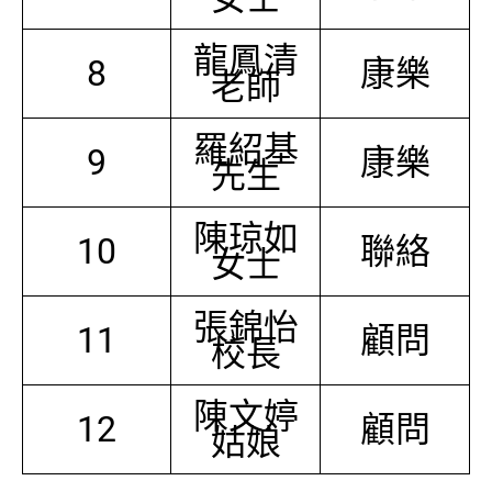
龍鳳清
8
康樂
老師
羅紹基
9
康樂
先生
陳琼如
10
聯絡
女士
張錦怡
11
顧問
校長
陳文婷
12
顧問
姑娘