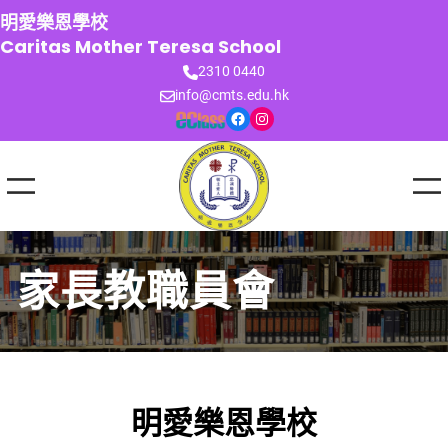
跳
明愛樂恩學校
至
Caritas Mother Teresa School
主
2310 0440
要
info@cmts.edu.hk
內
Facebook
Instagram
容
家長教職員會
明愛樂恩學校