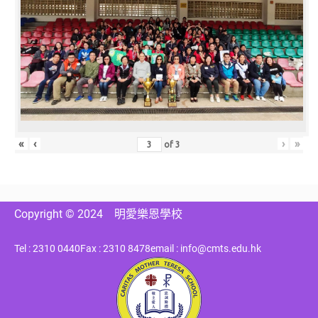
«
‹
›
»
of
3
Copyright © 2024
明愛樂恩學校
Tel : 2310 0440
Fax : 2310 8478
email : info@cmts.edu.hk