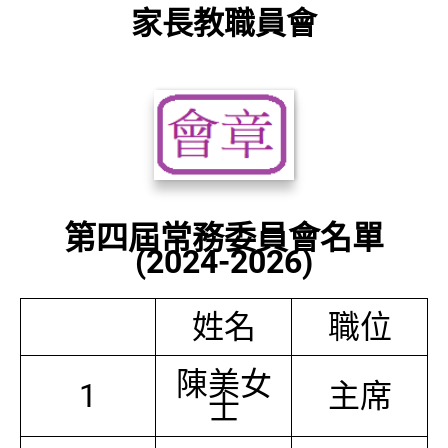
家長教職員會
第四屆常務委員會名單
(2024-2026)
姓名
職位
陳美女
1
主席
士