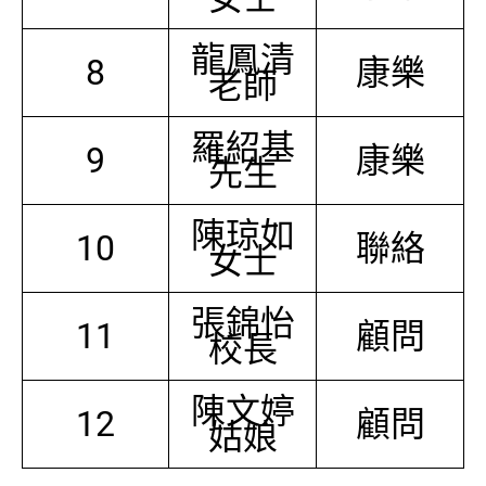
龍鳳清
8
康樂
老師
羅紹基
9
康樂
先生
陳琼如
10
聯絡
女士
張錦怡
11
顧問
校長
陳文婷
12
顧問
姑娘