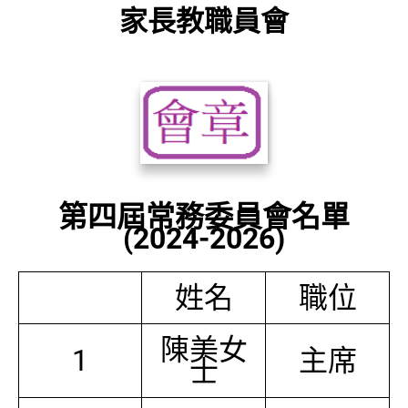
家長教職員會
第四屆常務委員會名單
(2024-2026)
姓名
職位
陳美女
1
主席
士