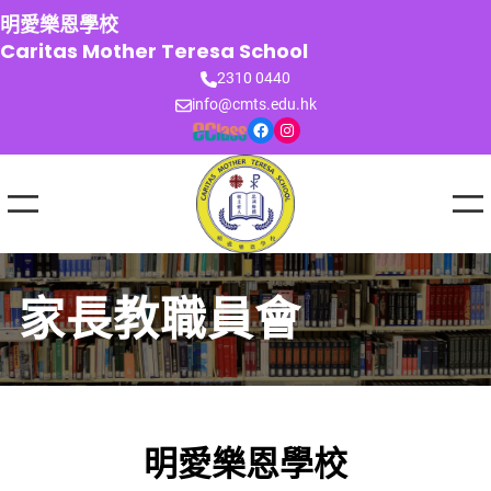
跳
明愛樂恩學校
至
Caritas Mother Teresa School
主
2310 0440
要
info@cmts.edu.hk
內
Facebook
Instagram
容
家長教職員會
明愛樂恩學校