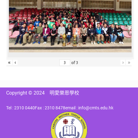
«
‹
›
»
of
3
Copyright © 2024
明愛樂恩學校
Tel : 2310 0440
Fax : 2310 8478
email : info@cmts.edu.hk