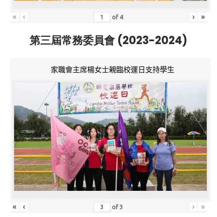
«
‹
›
»
of
4
第三屆常務委員會 (2023-2024)
家職會主席楊女士親臨校運日支持學生
«
‹
›
»
of
3