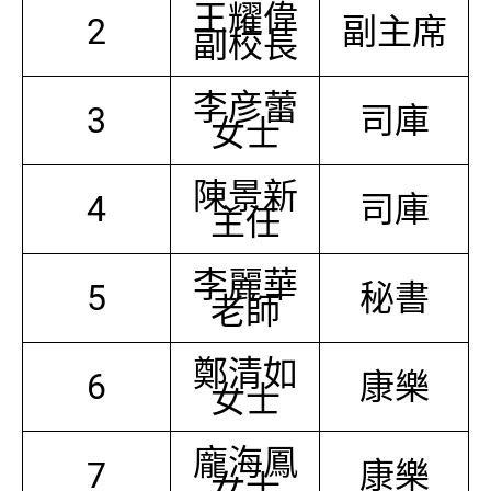
王耀偉
2
副主席
副校長
李彦蕾
3
司庫
女士
陳景新
4
司庫
主任
李麗華
5
秘書
老師
鄭清如
6
康樂
女士
龐海鳳
7
康樂
女士