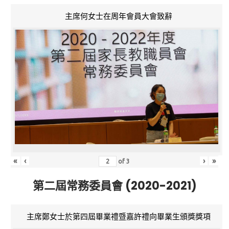
主席何女士在周年會員大會致辭
«
‹
›
»
of
3
第二屆常務委員會 (2020-2021)
主席鄭女士於第四屆畢業禮暨嘉許禮向畢業生頒獎獎項