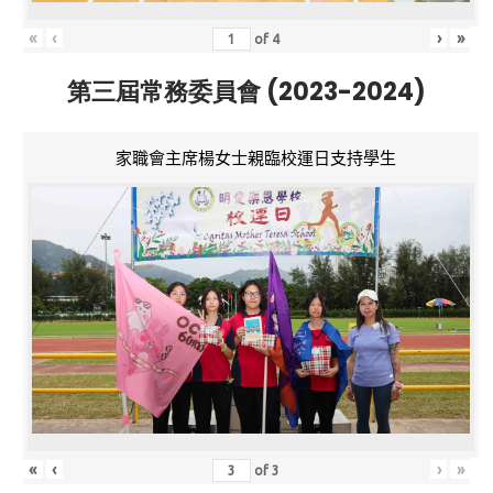
«
‹
›
»
of
4
第三屆常務委員會 (2023-2024)
家職會主席楊女士親臨校運日支持學生
«
‹
›
»
of
3