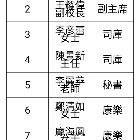
王耀偉
2
副主席
副校長
李彦蕾
3
司庫
女士
陳景新
4
司庫
主任
李麗華
5
秘書
老師
鄭清如
6
康樂
女士
龐海鳳
7
康樂
女士