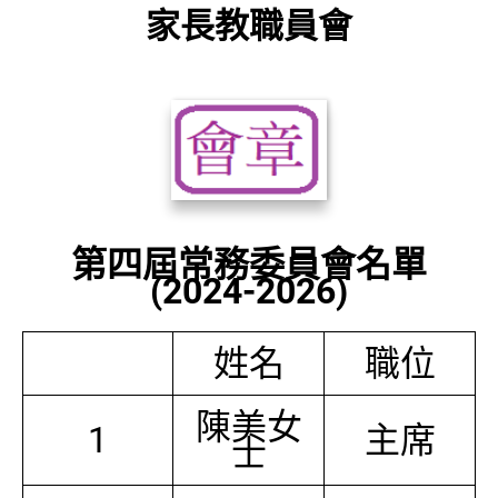
家長教職員會
第四屆常務委員會名單
(2024-2026)
姓名
職位
陳美女
1
主席
士