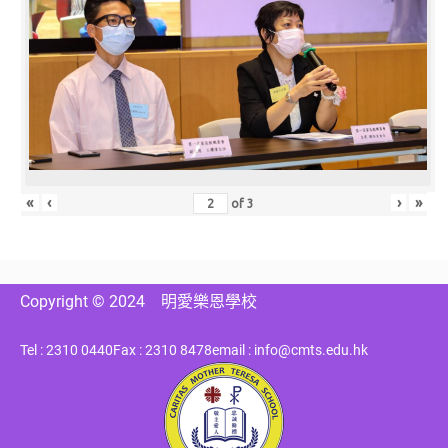
«
‹
›
»
of
3
Copyright © 2024
明愛樂恩學校
Tel : 2310 0440
Fax : 2310 8478
email : info@cmts.edu.hk