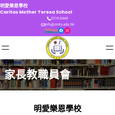
跳
明愛樂恩學校
至
Caritas Mother Teresa School
主
2310 0440
要
info@cmts.edu.hk
內
Facebook
Instagram
容
家長教職員會
明愛樂恩學校