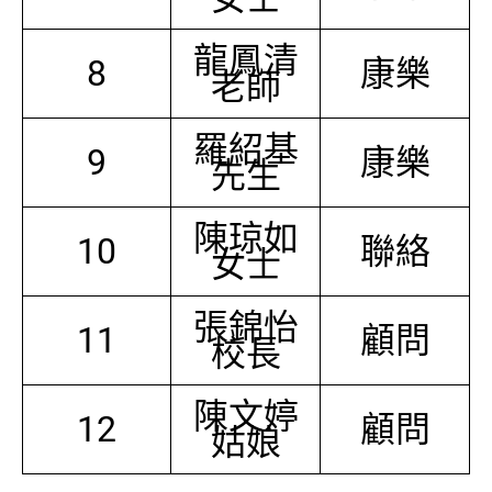
龍鳳清
8
康樂
老師
羅紹基
9
康樂
先生
陳琼如
10
聯絡
女士
張錦怡
11
顧問
校長
陳文婷
12
顧問
姑娘