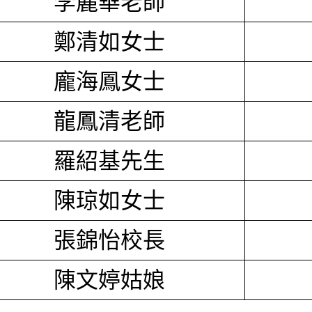
李麗華老師
鄭清如女士
龐海鳳女士
龍鳳清老師
羅紹基先生
陳琼如女士
張錦怡校長
陳文婷姑娘