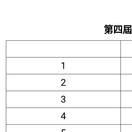
第四屆常
1
2
3
4