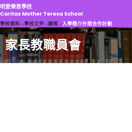
跳
明愛樂恩學校
至
Caritas Mother Teresa School
主
學校資料
學校文件
課程
入學簡介
外間合作計劃
要
內
容
家長教職員會