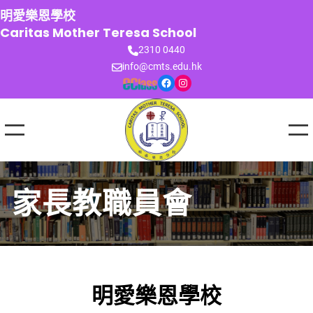
跳
明愛樂恩學校
至
Caritas Mother Teresa School
主
2310 0440
要
info@cmts.edu.hk
內
Facebook
Instagram
容
家長教職員會
明愛樂恩學校