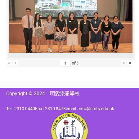
«
‹
›
»
of
3
Copyright © 2024
明愛樂恩學校
Tel : 2310 0440
Fax : 2310 8478
email : info@cmts.edu.hk