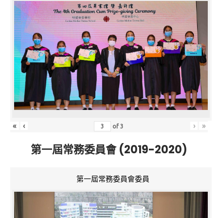
«
‹
›
»
of
3
第一屆常務委員會 (2019-2020)
第一屆常務委員會委員