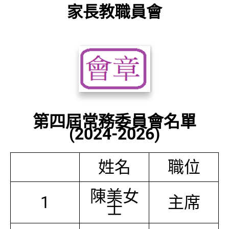
家長教職員會
第四屆常務委員會名單
(2024-2026)
姓名
職位
陳美女
1
主席
士