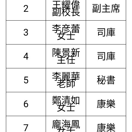
王耀偉
2
副主席
副校長
李彦蕾
3
司庫
女士
陳景新
4
司庫
主任
李麗華
5
秘書
老師
鄭清如
6
康樂
女士
龐海鳳
7
康樂
女士