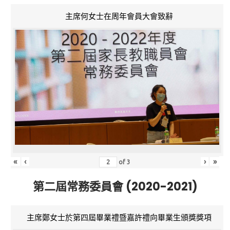
主席何女士在周年會員大會致辭
«
‹
›
»
of
3
第二屆常務委員會 (2020-2021)
主席鄭女士於第四屆畢業禮暨嘉許禮向畢業生頒獎獎項