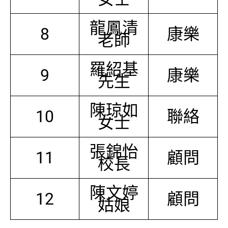
龍鳳清
8
康樂
老師
羅紹基
9
康樂
先生
陳琼如
10
聯絡
女士
張錦怡
11
顧問
校長
陳文婷
12
顧問
姑娘