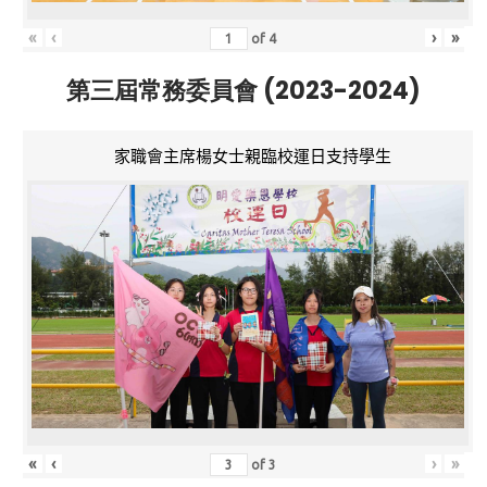
«
‹
›
»
of
4
第三屆常務委員會 (2023-2024)
家職會主席楊女士親臨校運日支持學生
«
‹
›
»
of
3