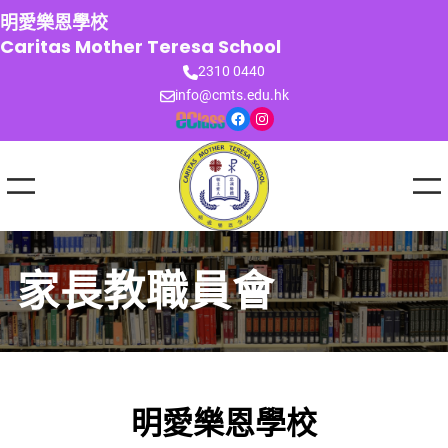
跳
明愛樂恩學校
至
Caritas Mother Teresa School
主
2310 0440
要
info@cmts.edu.hk
內
Facebook
Instagram
容
家長教職員會
明愛樂恩學校