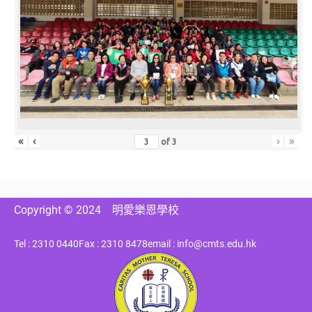
«
‹
›
»
of
3
Copyright © 2024
明愛樂恩學校
Tel : 2310 0440
Fax : 2310 8478
email : info@cmts.edu.hk