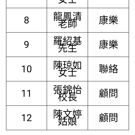
龍鳳清
8
康樂
老師
羅紹基
9
康樂
先生
陳琼如
10
聯絡
女士
張錦怡
11
顧問
校長
陳文婷
12
顧問
姑娘