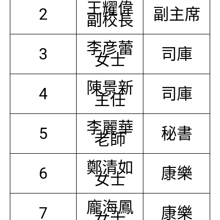
王耀偉
2
副主席
副校長
李彦蕾
3
司庫
女士
陳景新
4
司庫
主任
李麗華
5
秘書
老師
鄭清如
6
康樂
女士
龐海鳳
7
康樂
女士