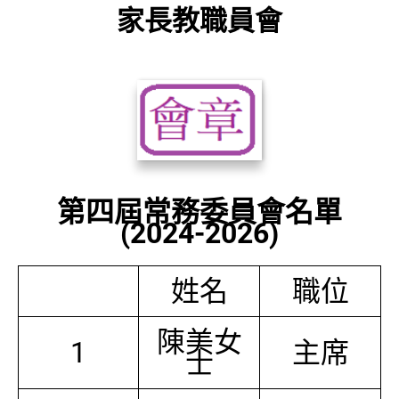
家長教職員會
第四屆常務委員會名單
(2024-2026)
姓名
職位
陳美女
1
主席
士