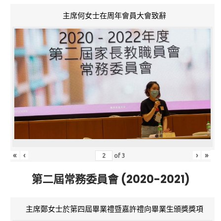
主席何女士在周年會員大會致辭
«
‹
›
»
of
3
第二屆常務委員會 (2020-2021)
主席鄭女士於第四屆畢業禮暨嘉許禮向畢業生頒獎獎項