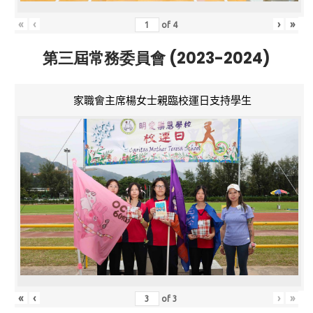
«
‹
›
»
of
4
第三屆常務委員會 (2023-2024)
家職會主席楊女士親臨校運日支持學生
«
‹
›
»
of
3