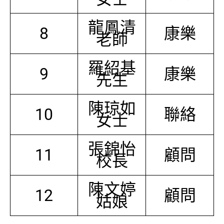
龍鳳清
8
康樂
老師
羅紹基
9
康樂
先生
陳琼如
10
聯絡
女士
張錦怡
11
顧問
校長
陳文婷
12
顧問
姑娘