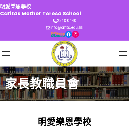
跳
明愛樂恩學校
至
Caritas Mother Teresa School
主
2310 0440
要
info@cmts.edu.hk
內
Facebook
Instagram
容
家長教職員會
明愛樂恩學校