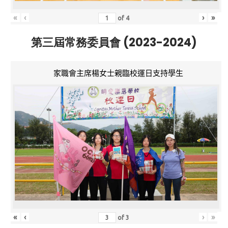
«
‹
›
»
of
4
第三屆常務委員會 (2023-2024)
家職會主席楊女士親臨校運日支持學生
«
‹
›
»
of
3