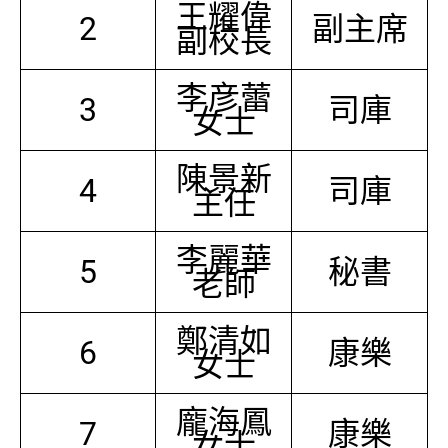
王耀偉
2
副主席
副校長
李彦蕾
3
司庫
女士
陳景新
4
司庫
主任
李麗華
5
秘書
老師
鄭清如
6
康樂
女士
龐海鳳
7
康樂
女士