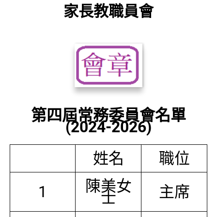
家長教職員會
第四屆常務委員會名單
(2024-2026)
姓名
職位
陳美女
1
主席
士