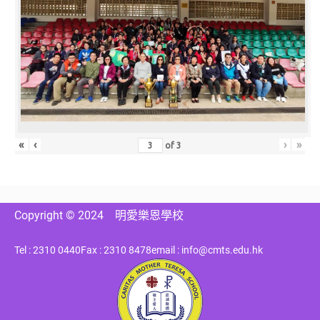
«
‹
›
»
of
3
Copyright © 2024
明愛樂恩學校
Tel : 2310 0440
Fax : 2310 8478
email : info@cmts.edu.hk