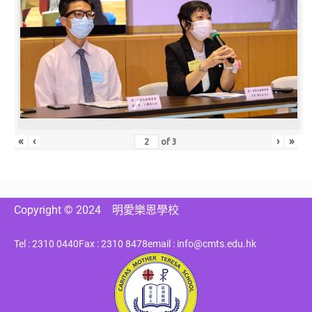
«
‹
›
»
of
3
Copyright © 2024
明愛樂恩學校
Tel : 2310 0440
Fax : 2310 8478
email : info@cmts.edu.hk