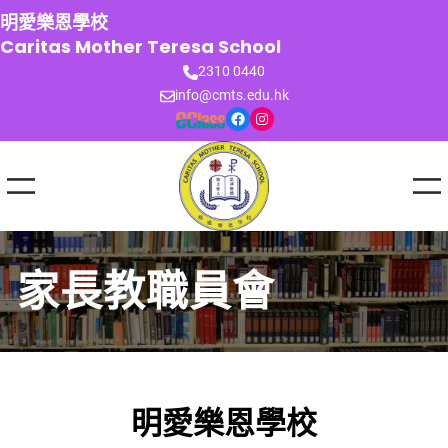
跳
明愛樂恩學校
至
Caritas Mother Teresa School
主
2310 0440
要
info@cmts.edu.hk
內
Facebook
Instagram
容
家長教職員會
明愛樂恩學校