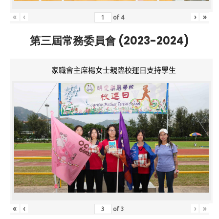
«
‹
›
»
of
4
第三屆常務委員會 (2023-2024)
家職會主席楊女士親臨校運日支持學生
«
‹
›
»
of
3