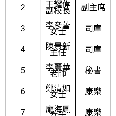
王耀偉
2
副主席
副校長
李彦蕾
3
司庫
女士
陳景新
4
司庫
主任
李麗華
5
秘書
老師
鄭清如
6
康樂
女士
龐海鳳
7
康樂
女士