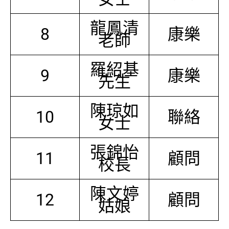
龍鳳清
8
康樂
老師
羅紹基
9
康樂
先生
陳琼如
10
聯絡
女士
張錦怡
11
顧問
校長
陳文婷
12
顧問
姑娘