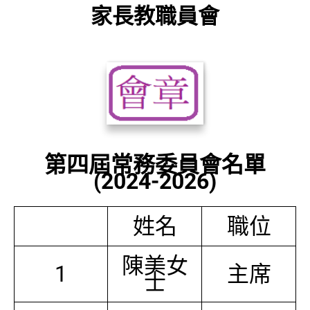
家長教職員會
第四屆常務委員會名單
(2024-2026)
姓名
職位
陳美女
1
主席
士