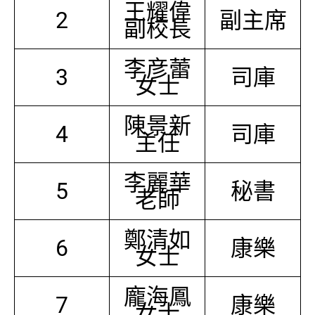
王耀偉
2
副主席
副校長
李彦蕾
3
司庫
女士
陳景新
4
司庫
主任
李麗華
5
秘書
老師
鄭清如
6
康樂
女士
龐海鳳
7
康樂
女士