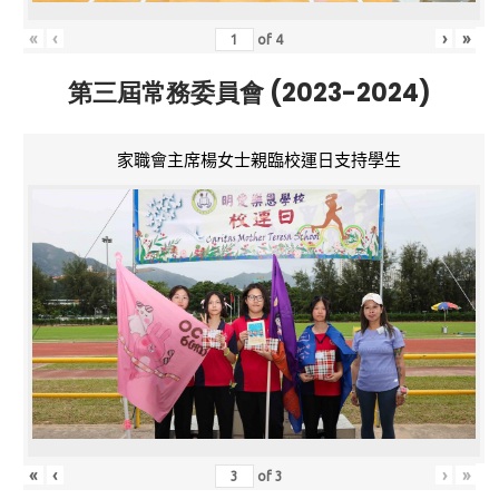
«
‹
›
»
of
4
第三屆常務委員會 (2023-2024)
家職會主席楊女士親臨校運日支持學生
«
‹
›
»
of
3