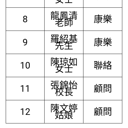
龍鳳清
8
康樂
老師
羅紹基
9
康樂
先生
陳琼如
10
聯絡
女士
張錦怡
11
顧問
校長
陳文婷
12
顧問
姑娘