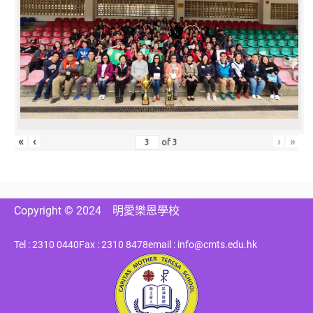
«
‹
›
»
of
3
Copyright © 2024
明愛樂恩學校
Tel : 2310 0440
Fax : 2310 8478
email : info@cmts.edu.hk