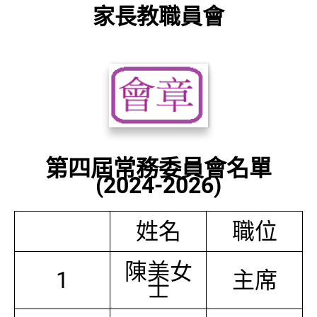
家長教職員會
第四屆常務委員會名單
(2024-2026)
姓名
職位
陳美女
1
主席
士