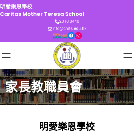
跳
明愛樂恩學校
至
Caritas Mother Teresa School
主
2310 0440
要
info@cmts.edu.hk
內
Facebook
Instagram
容
家長教職員會
明愛樂恩學校