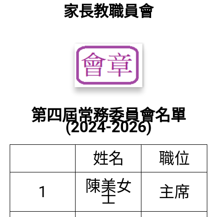
家長教職員會
第四屆常務委員會名單
(2024-2026)
姓名
職位
陳美女
1
主席
士