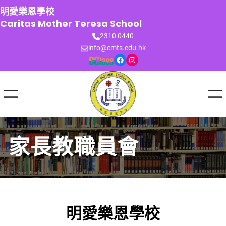
跳
明愛樂恩學校
至
Caritas Mother Teresa School
主
2310 0440
要
info@cmts.edu.hk
內
Facebook
Instagram
容
家長教職員會
明愛樂恩學校