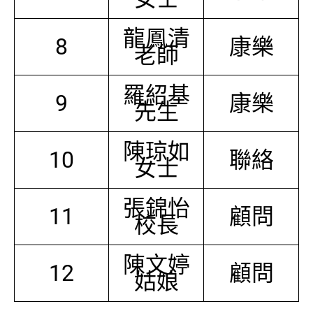
龍鳳清
8
康樂
老師
羅紹基
9
康樂
先生
陳琼如
10
聯絡
女士
張錦怡
11
顧問
校長
陳文婷
12
顧問
姑娘