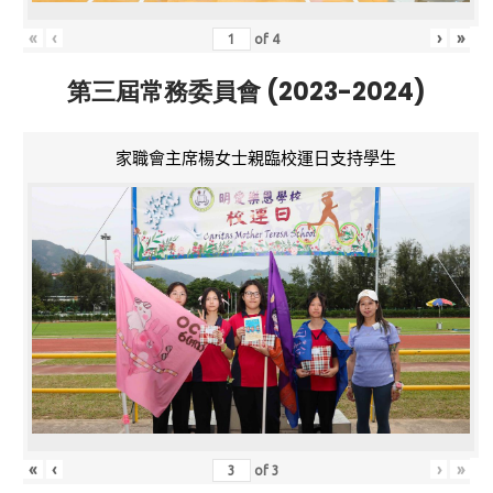
«
‹
›
»
of
4
第三屆常務委員會 (2023-2024)
家職會主席楊女士親臨校運日支持學生
«
‹
›
»
of
3