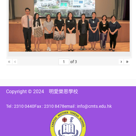
«
‹
›
»
of
3
Copyright © 2024
明愛樂恩學校
Tel : 2310 0440
Fax : 2310 8478
email : info@cmts.edu.hk