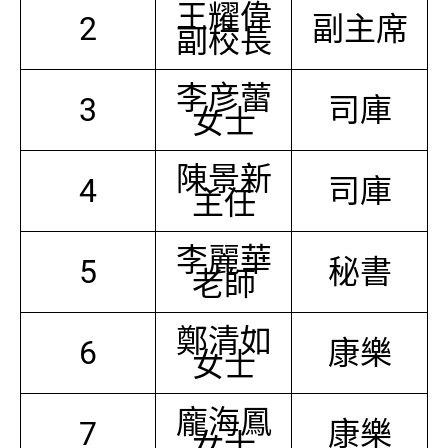
王耀偉
2
副主席
副校長
李彦蕾
3
司庫
女士
陳景新
4
司庫
主任
李麗華
5
秘書
老師
鄭清如
6
康樂
女士
龐海鳳
7
康樂
女士