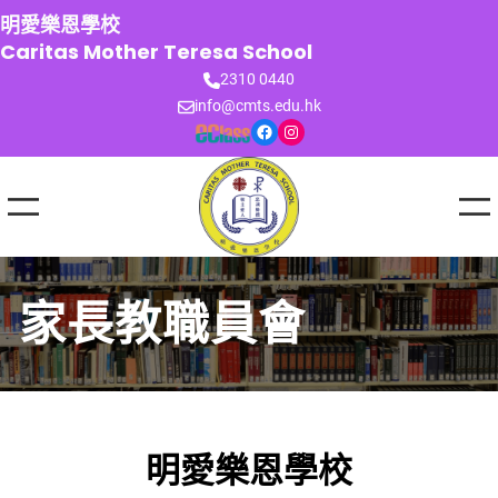
跳
明愛樂恩學校
至
Caritas Mother Teresa School
主
2310 0440
要
info@cmts.edu.hk
內
Facebook
Instagram
容
家長教職員會
明愛樂恩學校