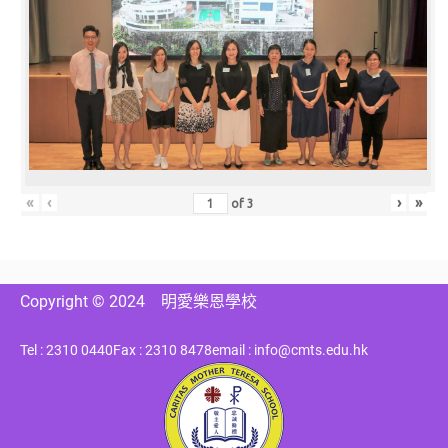
«
‹
›
»
of
3
Copyright © 2024
明愛樂恩學校
Tel : 2310 0440
Fax : 2310 8478
email : info@cmts.edu.hk