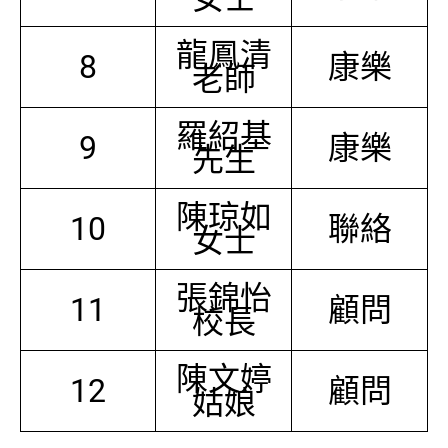
龍鳳清
8
康樂
老師
羅紹基
9
康樂
先生
陳琼如
10
聯絡
女士
張錦怡
11
顧問
校長
陳文婷
12
顧問
姑娘