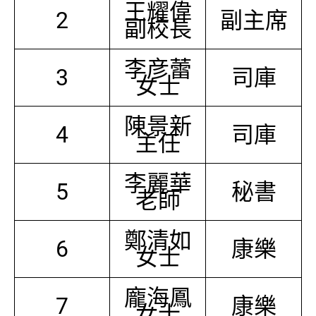
王耀偉
2
副主席
副校長
李彦蕾
3
司庫
女士
陳景新
4
司庫
主任
李麗華
5
秘書
老師
鄭清如
6
康樂
女士
龐海鳳
7
康樂
女士