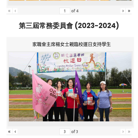
«
‹
›
»
of
4
第三屆常務委員會 (2023-2024)
家職會主席楊女士親臨校運日支持學生
«
‹
›
»
of
3