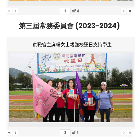
«
‹
›
»
of
4
第三屆常務委員會 (2023-2024)
家職會主席楊女士親臨校運日支持學生
«
‹
›
»
of
3