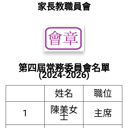
家長教職員會
第四屆常務委員會名單
(2024-2026)
姓名
職位
陳美女
1
主席
士