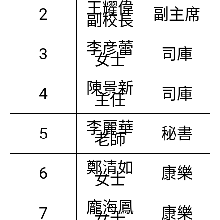
王耀偉
2
副主席
副校長
李彦蕾
3
司庫
女士
陳景新
4
司庫
主任
李麗華
5
秘書
老師
鄭清如
6
康樂
女士
龐海鳳
7
康樂
女士