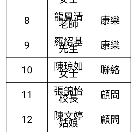
龍鳳清
8
康樂
老師
羅紹基
9
康樂
先生
陳琼如
10
聯絡
女士
張錦怡
11
顧問
校長
陳文婷
12
顧問
姑娘