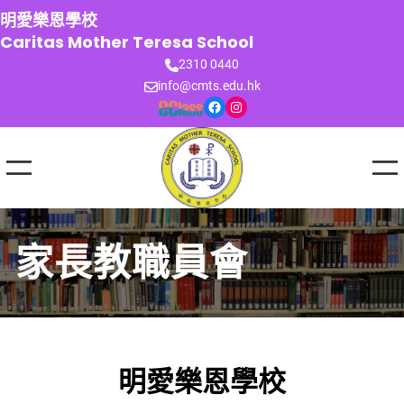
跳
明愛樂恩學校
至
Caritas Mother Teresa School
主
2310 0440
要
info@cmts.edu.hk
內
Facebook
Instagram
容
家長教職員會
明愛樂恩學校