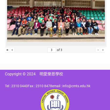
«
‹
›
»
of
3
Copyright © 2024
明愛樂恩學校
Tel : 2310 0440
Fax : 2310 8478
email : info@cmts.edu.hk