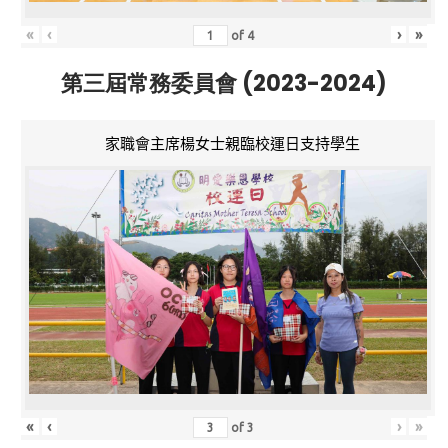
«
‹
›
»
of
4
第三屆常務委員會 (2023-2024)
家職會主席楊女士親臨校運日支持學生
«
‹
›
»
of
3