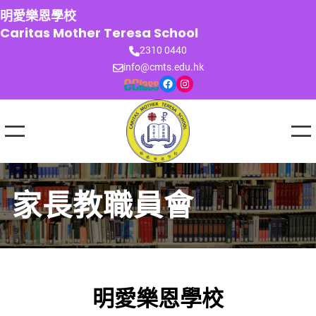
跳
明愛樂恩學校
至
Caritas Mother Teresa School
主
2310 0440
要
info@cmts.edu.hk
內
Facebook
Instagram
容
家長教職員會
明愛樂恩學校