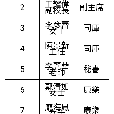
王耀偉
2
副主席
副校長
李彦蕾
3
司庫
女士
陳景新
4
司庫
主任
李麗華
5
秘書
老師
鄭清如
6
康樂
女士
龐海鳳
7
康樂
女士