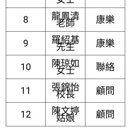
龍鳳清
8
康樂
老師
羅紹基
9
康樂
先生
陳琼如
10
聯絡
女士
張錦怡
11
顧問
校長
陳文婷
12
顧問
姑娘