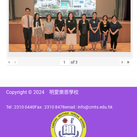
«
‹
›
»
of
3
Copyright © 2024
明愛樂恩學校
Tel : 2310 0440
Fax : 2310 8478
email : info@cmts.edu.hk