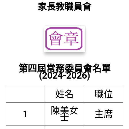
家長教職員會
第四屆常務委員會名單
(2024-2026)
姓名
職位
陳美女
1
主席
士