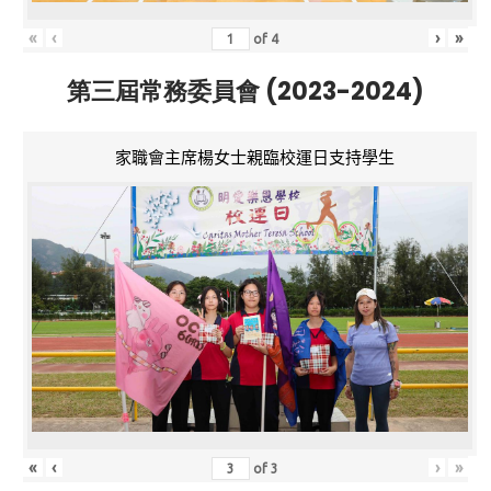
«
‹
›
»
of
4
第三屆常務委員會 (2023-2024)
家職會主席楊女士親臨校運日支持學生
«
‹
›
»
of
3