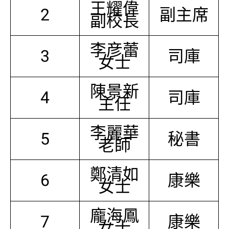
王耀偉
2
副主席
副校長
李彦蕾
3
司庫
女士
陳景新
4
司庫
主任
李麗華
5
秘書
老師
鄭清如
6
康樂
女士
龐海鳳
7
康樂
女士