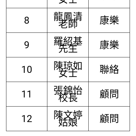
龍鳳清
8
康樂
老師
羅紹基
9
康樂
先生
陳琼如
10
聯絡
女士
張錦怡
11
顧問
校長
陳文婷
12
顧問
姑娘