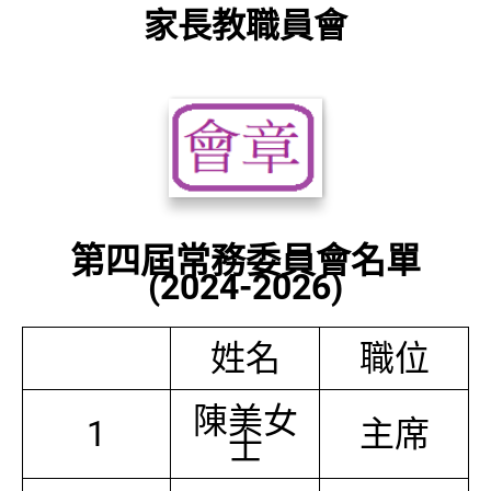
家長教職員會
第四屆常務委員會名單
(2024-2026)
姓名
職位
陳美女
1
主席
士