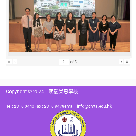
«
‹
›
»
of
3
Copyright © 2024
明愛樂恩學校
Tel : 2310 0440
Fax : 2310 8478
email : info@cmts.edu.hk