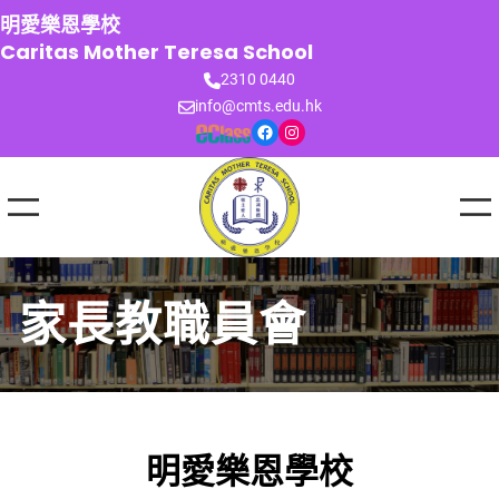
跳
明愛樂恩學校
至
Caritas Mother Teresa School
主
2310 0440
要
info@cmts.edu.hk
內
Facebook
Instagram
容
家長教職員會
明愛樂恩學校