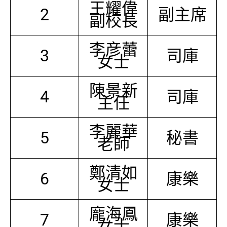
王耀偉
2
副主席
副校長
李彦蕾
3
司庫
女士
陳景新
4
司庫
主任
李麗華
5
秘書
老師
鄭清如
6
康樂
女士
龐海鳳
7
康樂
女士