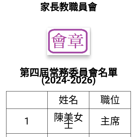
家長教職員會
第四屆常務委員會名單
(2024-2026)
姓名
職位
陳美女
1
主席
士