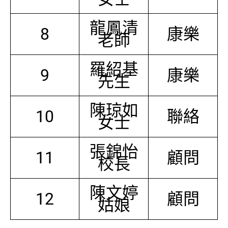
龍鳳清
8
康樂
老師
羅紹基
9
康樂
先生
陳琼如
10
聯絡
女士
張錦怡
11
顧問
校長
陳文婷
12
顧問
姑娘