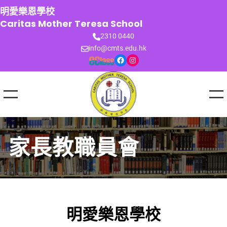
跳
明愛樂恩學校
至
Caritas Mother Teresa School
主
2310 0440
要
info@cmts.edu.hk
內
Facebook
Instagram
容
家長教職員會
明愛樂恩學校