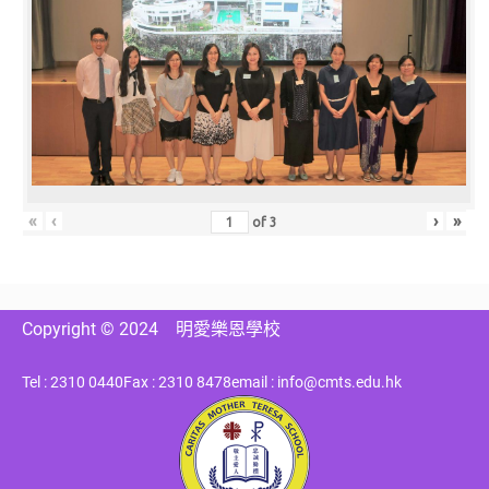
«
‹
›
»
of
3
Copyright © 2024
明愛樂恩學校
Tel : 2310 0440
Fax : 2310 8478
email : info@cmts.edu.hk