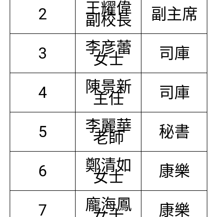
王耀偉
2
副主席
副校長
李彦蕾
3
司庫
女士
陳景新
4
司庫
主任
李麗華
5
秘書
老師
鄭清如
6
康樂
女士
龐海鳳
7
康樂
女士