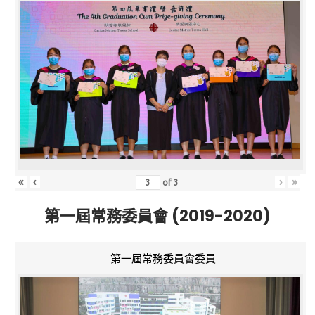
«
‹
›
»
of
3
第一屆常務委員會 (2019-2020)
第一屆常務委員會委員