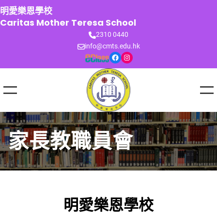
跳
明愛樂恩學校
至
Caritas Mother Teresa School
主
2310 0440
要
info@cmts.edu.hk
內
Facebook
Instagram
容
家長教職員會
明愛樂恩學校