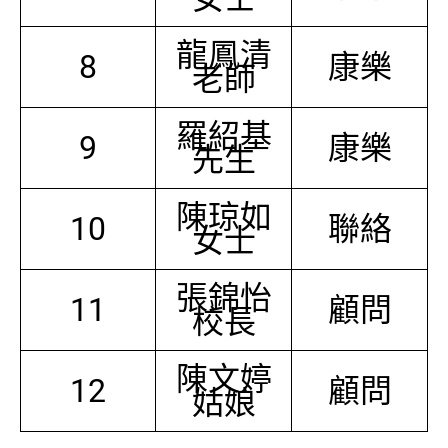
龍鳳清
8
康樂
老師
羅紹基
9
康樂
先生
陳琼如
10
聯絡
女士
張錦怡
11
顧問
校長
陳文婷
12
顧問
姑娘