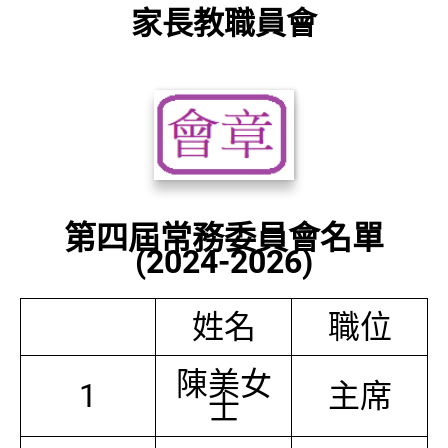
家長教職員會
第四屆常務委員會名單
(2024-2026)
姓名
職位
陳美女
1
主席
士