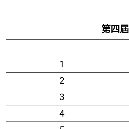
第四屆常
1
2
3
4