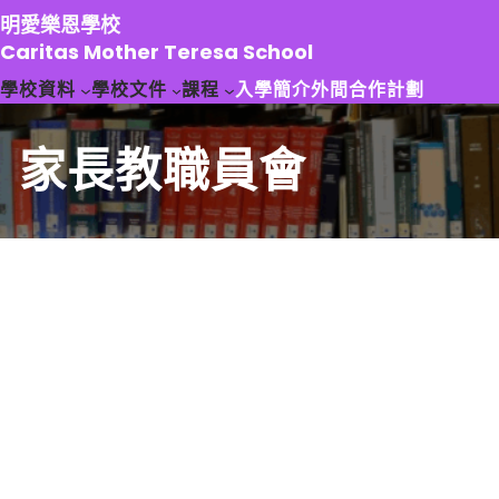
跳
明愛樂恩學校
至
Caritas Mother Teresa School
主
學校資料
學校文件
課程
入學簡介
外間合作計劃
要
內
容
家長教職員會