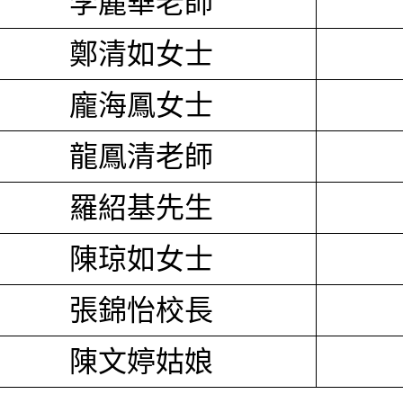
李麗華老師
鄭清如女士
龐海鳳女士
龍鳳清老師
羅紹基先生
陳琼如女士
張錦怡校長
陳文婷姑娘