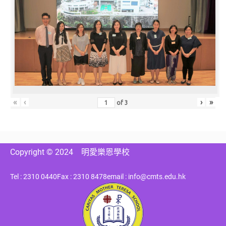
«
‹
›
»
of
3
Copyright © 2024
明愛樂恩學校
Tel : 2310 0440
Fax : 2310 8478
email : info@cmts.edu.hk