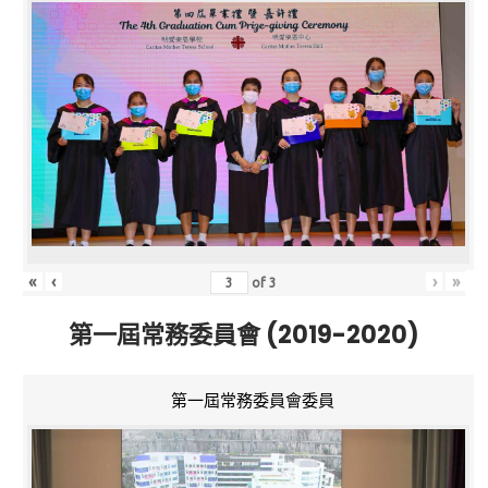
«
‹
›
»
of
3
第一屆常務委員會 (2019-2020)
第一屆常務委員會委員