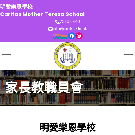
跳
明愛樂恩學校
至
Caritas Mother Teresa School
主
2310 0440
要
info@cmts.edu.hk
內
Facebook
Instagram
容
家長教職員會
明愛樂恩學校