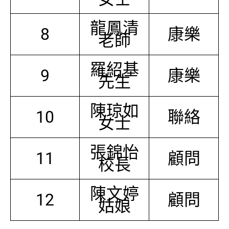
龍鳳清
8
康樂
老師
羅紹基
9
康樂
先生
陳琼如
10
聯絡
女士
張錦怡
11
顧問
校長
陳文婷
12
顧問
姑娘