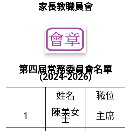
家長教職員會
第四屆常務委員會名單
(2024-2026)
姓名
職位
陳美女
1
主席
士