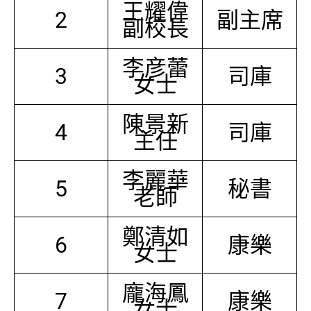
王耀偉
2
副主席
副校長
李彦蕾
3
司庫
女士
陳景新
4
司庫
主任
李麗華
5
秘書
老師
鄭清如
6
康樂
女士
龐海鳳
7
康樂
女士