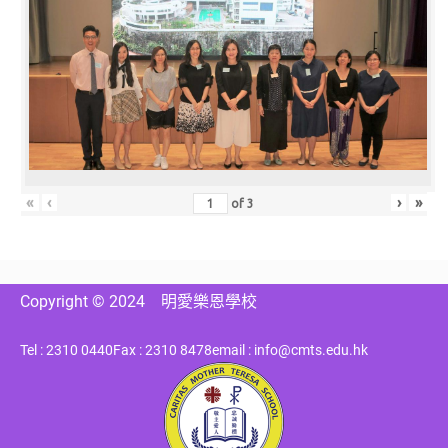
«
‹
›
»
of
3
Copyright © 2024
明愛樂恩學校
Tel : 2310 0440
Fax : 2310 8478
email : info@cmts.edu.hk