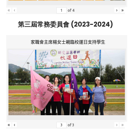
«
‹
›
»
of
4
第三屆常務委員會 (2023-2024)
家職會主席楊女士親臨校運日支持學生
«
‹
›
»
of
3