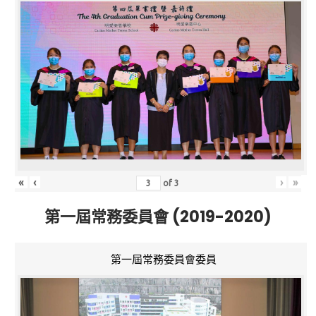
«
‹
›
»
of
3
第一屆常務委員會 (2019-2020)
第一屆常務委員會委員