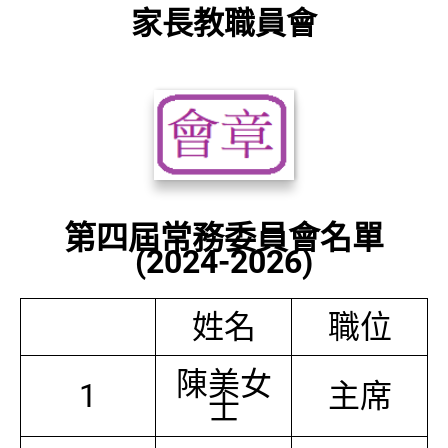
家長教職員會
第四屆常務委員會名單
(2024-2026)
姓名
職位
陳美女
1
主席
士