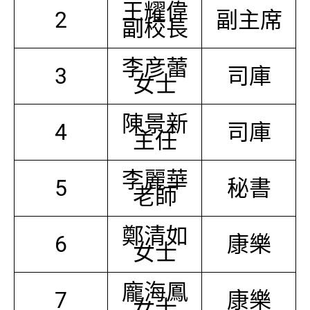
王耀偉
2
副主席
副校長
李彦蕾
3
司庫
女士
陳景新
4
司庫
主任
李麗華
5
秘書
老師
鄭清如
6
康樂
女士
龐海鳳
7
康樂
女士