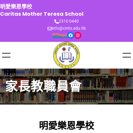
跳
明愛樂恩學校
至
Caritas Mother Teresa School
主
2310 0440
要
info@cmts.edu.hk
內
Facebook
Instagram
容
家長教職員會
明愛樂恩學校