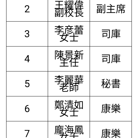
王耀偉
2
副主席
副校長
李彦蕾
3
司庫
女士
陳景新
4
司庫
主任
李麗華
5
秘書
老師
鄭清如
6
康樂
女士
龐海鳳
7
康樂
女士