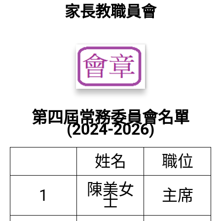
家長教職員會
第四屆常務委員會名單
(2024-2026)
姓名
職位
陳美女
1
主席
士