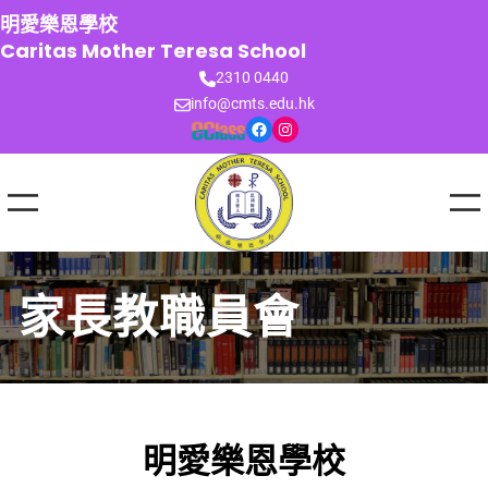
跳
明愛樂恩學校
至
Caritas Mother Teresa School
主
2310 0440
要
info@cmts.edu.hk
內
Facebook
Instagram
容
家長教職員會
明愛樂恩學校