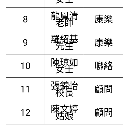
龍鳳清
8
康樂
老師
羅紹基
9
康樂
先生
陳琼如
10
聯絡
女士
張錦怡
11
顧問
校長
陳文婷
12
顧問
姑娘