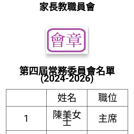
家長教職員會
第四屆常務委員會名單
(2024-2026)
姓名
職位
陳美女
1
主席
士