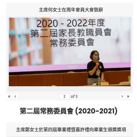
主席何女士在周年會員大會致辭
«
‹
›
»
of
3
第二屆常務委員會 (2020-2021)
主席鄭女士於第四屆畢業禮暨嘉許禮向畢業生頒獎獎項