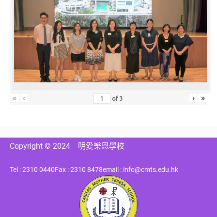
«
‹
›
»
of
3
Copyright © 2024
明愛樂恩學校
Tel : 2310 0440
Fax : 2310 8478
email : info@cmts.edu.hk