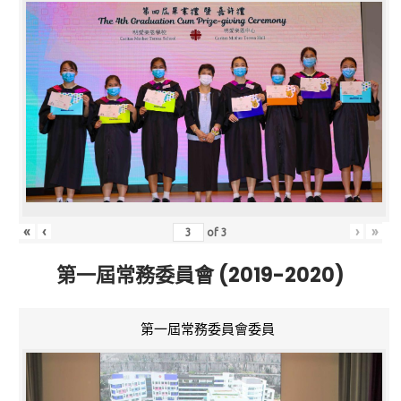
«
‹
›
»
of
3
第一屆常務委員會 (2019-2020)
第一屆常務委員會委員