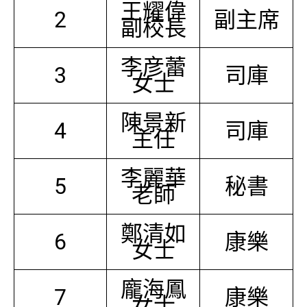
王耀偉
2
副主席
副校長
李彦蕾
3
司庫
女士
陳景新
4
司庫
主任
李麗華
5
秘書
老師
鄭清如
6
康樂
女士
龐海鳳
7
康樂
女士