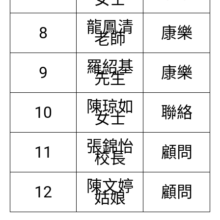
龍鳳清
8
康樂
老師
羅紹基
9
康樂
先生
陳琼如
10
聯絡
女士
張錦怡
11
顧問
校長
陳文婷
12
顧問
姑娘