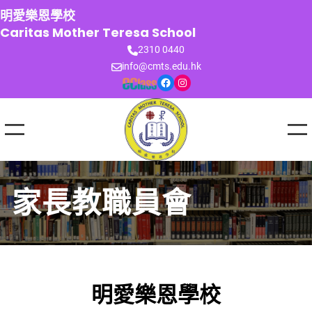
跳
明愛樂恩學校
至
Caritas Mother Teresa School
主
2310 0440
要
info@cmts.edu.hk
內
Facebook
Instagram
容
家長教職員會
明愛樂恩學校