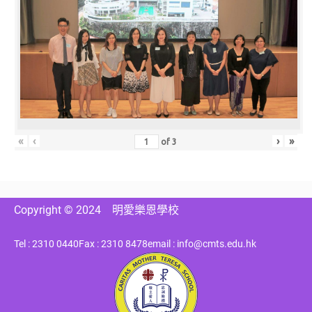
«
‹
›
»
of
3
Copyright © 2024
明愛樂恩學校
Tel : 2310 0440
Fax : 2310 8478
email : info@cmts.edu.hk