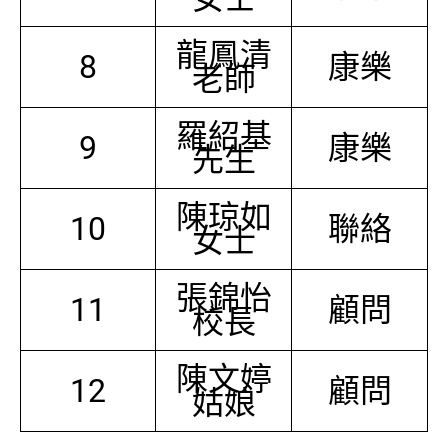
龍鳳清
8
康樂
老師
羅紹基
9
康樂
先生
陳琼如
10
聯絡
女士
張錦怡
11
顧問
校長
陳文婷
12
顧問
姑娘