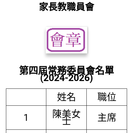
家長教職員會
第四屆常務委員會名單
(2024-2026)
姓名
職位
陳美女
1
主席
士