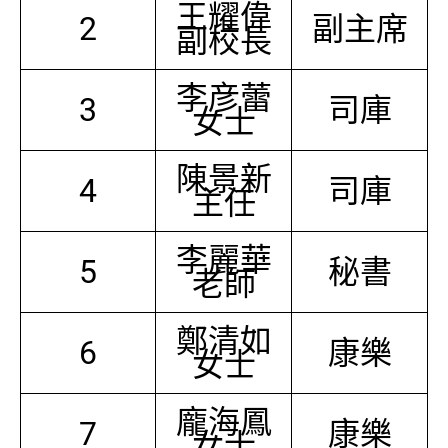
王耀偉
2
副主席
副校長
李彦蕾
3
司庫
女士
陳景新
4
司庫
主任
李麗華
5
秘書
老師
鄭清如
6
康樂
女士
龐海鳳
7
康樂
女士