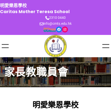
跳
明愛樂恩學校
至
Caritas Mother Teresa School
主
2310 0440
要
info@cmts.edu.hk
內
Facebook
Instagram
容
家長教職員會
明愛樂恩學校