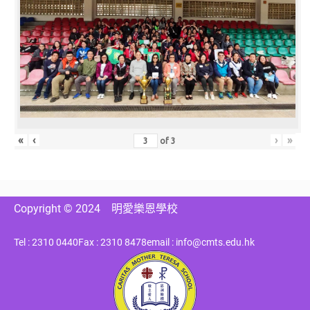
«
‹
›
»
of
3
Copyright © 2024
明愛樂恩學校
Tel : 2310 0440
Fax : 2310 8478
email : info@cmts.edu.hk