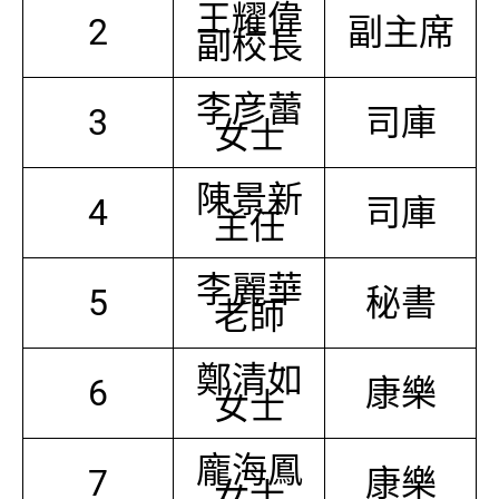
王耀偉
2
副主席
副校長
李彦蕾
3
司庫
女士
陳景新
4
司庫
主任
李麗華
5
秘書
老師
鄭清如
6
康樂
女士
龐海鳳
7
康樂
女士