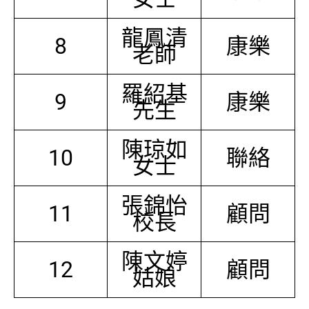
龍鳳清
8
康樂
老師
羅紹基
9
康樂
先生
陳琼如
10
聯絡
女士
張錦怡
11
顧問
校長
陳文婷
12
顧問
姑娘