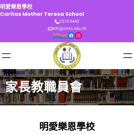
跳
明愛樂恩學校
至
Caritas Mother Teresa School
主
2310 0440
要
info@cmts.edu.hk
內
Facebook
Instagram
容
家長教職員會
明愛樂恩學校