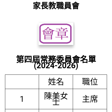
家長教職員會
第四屆常務委員會名單
(2024-2026)
姓名
職位
陳美女
1
主席
士