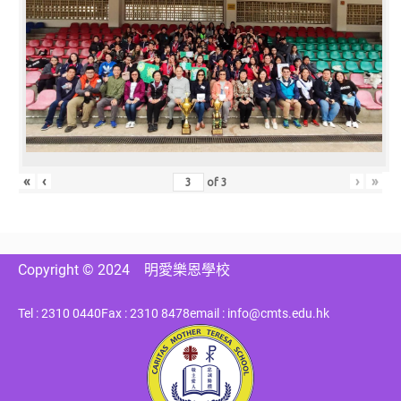
«
‹
›
»
of
3
Copyright © 2024
明愛樂恩學校
Tel : 2310 0440
Fax : 2310 8478
email : info@cmts.edu.hk