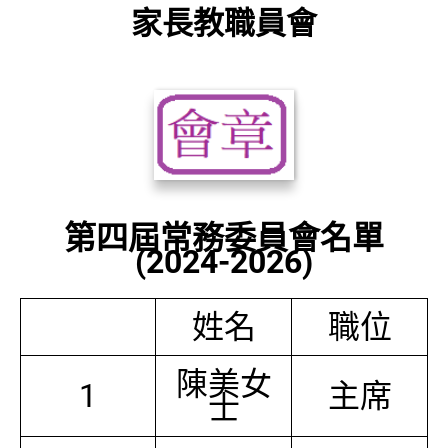
家長教職員會
第四屆常務委員會名單
(2024-2026)
姓名
職位
陳美女
1
主席
士