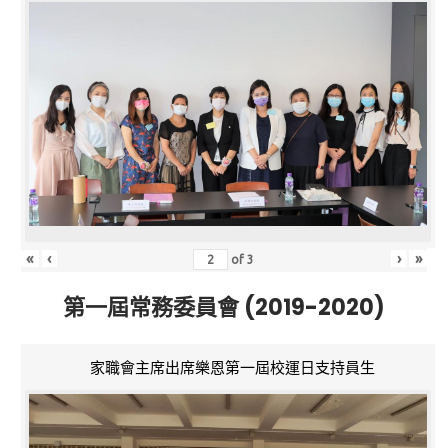
«
‹
›
»
of
3
第一屆常務委員會 (2019-2020)
家職會主席出席樂恩第一屆校運日支持員生