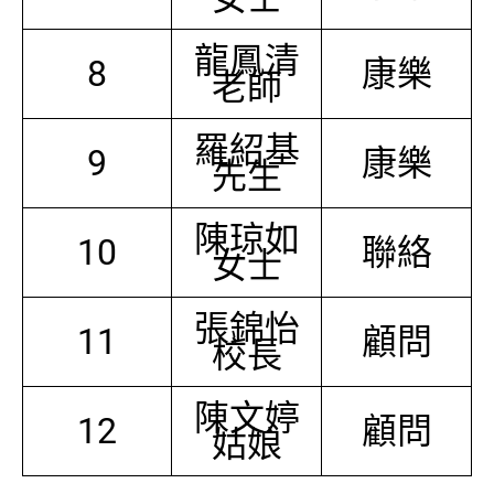
龍鳳清
8
康樂
老師
羅紹基
9
康樂
先生
陳琼如
10
聯絡
女士
張錦怡
11
顧問
校長
陳文婷
12
顧問
姑娘