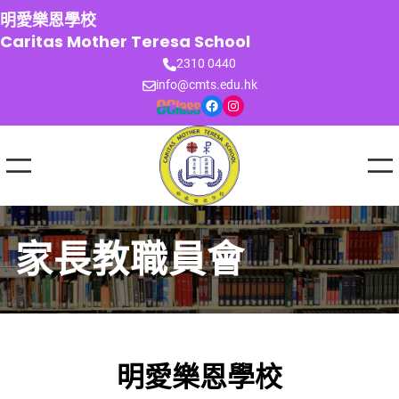
跳
明愛樂恩學校
至
Caritas Mother Teresa School
主
2310 0440
要
info@cmts.edu.hk
內
Facebook
Instagram
容
家長教職員會
明愛樂恩學校