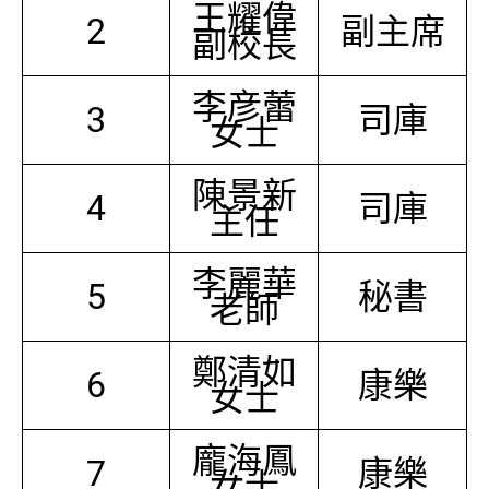
王耀偉
2
副主席
副校長
李彦蕾
3
司庫
女士
陳景新
4
司庫
主任
李麗華
5
秘書
老師
鄭清如
6
康樂
女士
龐海鳳
7
康樂
女士