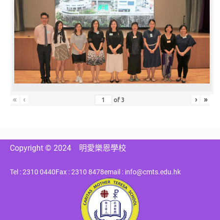
«
‹
›
»
of
3
Copyright © 2024
明愛樂恩學校
Tel : 2310 0440
Fax : 2310 8478
email : info@cmts.edu.hk