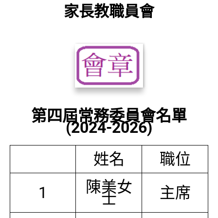
家長教職員會
第四屆常務委員會名單
(2024-2026)
姓名
職位
陳美女
1
主席
士