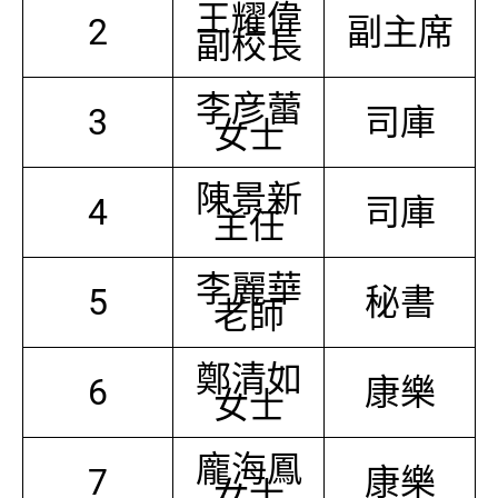
王耀偉
2
副主席
副校長
李彦蕾
3
司庫
女士
陳景新
4
司庫
主任
李麗華
5
秘書
老師
鄭清如
6
康樂
女士
龐海鳳
7
康樂
女士