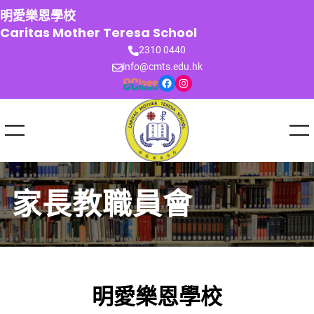
跳
明愛樂恩學校
至
Caritas Mother Teresa School
主
2310 0440
要
info@cmts.edu.hk
內
Facebook
Instagram
容
家長教職員會
明愛樂恩學校