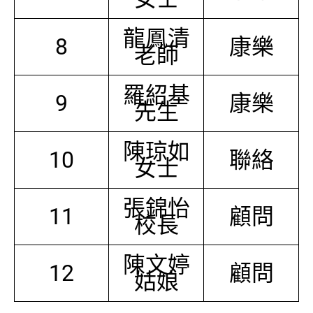
龍鳳清
8
康樂
老師
羅紹基
9
康樂
先生
陳琼如
10
聯絡
女士
張錦怡
11
顧問
校長
陳文婷
12
顧問
姑娘