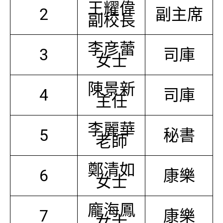
王耀偉
2
副主席
副校長
李彦蕾
3
司庫
女士
陳景新
4
司庫
主任
李麗華
5
秘書
老師
鄭清如
6
康樂
女士
龐海鳳
7
康樂
女士