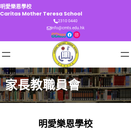
跳
明愛樂恩學校
至
Caritas Mother Teresa School
主
2310 0440
要
info@cmts.edu.hk
內
Facebook
Instagram
容
家長教職員會
明愛樂恩學校