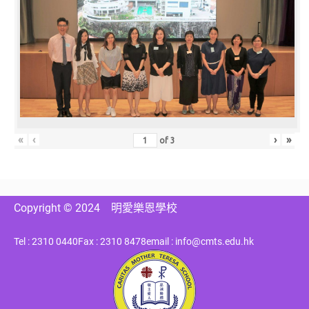
«
‹
›
»
of
3
Copyright © 2024
明愛樂恩學校
Tel : 2310 0440
Fax : 2310 8478
email : info@cmts.edu.hk