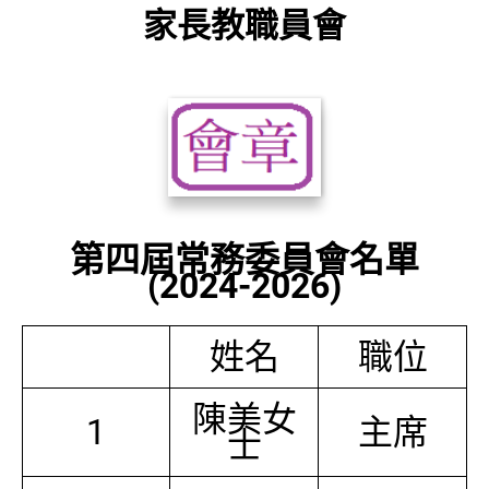
家長教職員會
第四屆常務委員會名單
(2024-2026)
姓名
職位
陳美女
1
主席
士