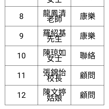
龍鳳清
8
康樂
老師
羅紹基
9
康樂
先生
陳琼如
10
聯絡
女士
張錦怡
11
顧問
校長
陳文婷
12
顧問
姑娘