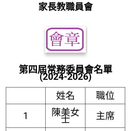
家長教職員會
第四屆常務委員會名單
(2024-2026)
姓名
職位
陳美女
1
主席
士