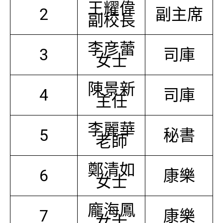
王耀偉
2
副主席
副校長
李彦蕾
3
司庫
女士
陳景新
4
司庫
主任
李麗華
5
秘書
老師
鄭清如
6
康樂
女士
龐海鳳
7
康樂
女士