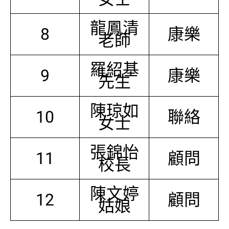
龍鳳清
8
康樂
老師
羅紹基
9
康樂
先生
陳琼如
10
聯絡
女士
張錦怡
11
顧問
校長
陳文婷
12
顧問
姑娘