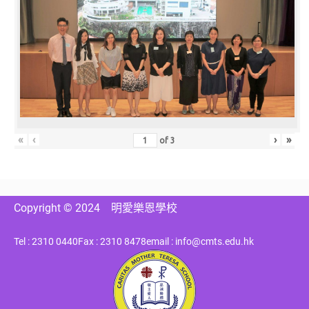
«
‹
›
»
of
3
Copyright © 2024
明愛樂恩學校
Tel : 2310 0440
Fax : 2310 8478
email : info@cmts.edu.hk