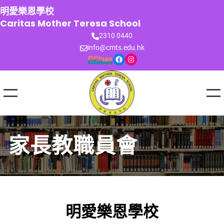
跳
明愛樂恩學校
至
Caritas Mother Teresa School
主
2310 0440
要
info@cmts.edu.hk
內
Facebook
Instagram
容
家長教職員會
明愛樂恩學校