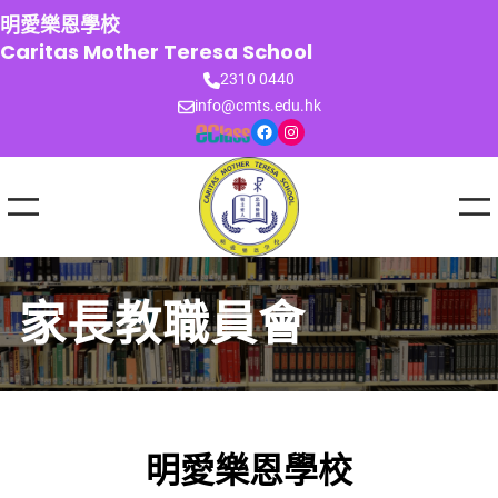
跳
明愛樂恩學校
至
Caritas Mother Teresa School
主
2310 0440
要
info@cmts.edu.hk
內
Facebook
Instagram
容
家長教職員會
明愛樂恩學校