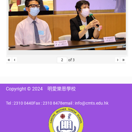
«
‹
›
»
of
3
Copyright © 2024
明愛樂恩學校
Tel : 2310 0440
Fax : 2310 8478
email : info@cmts.edu.hk