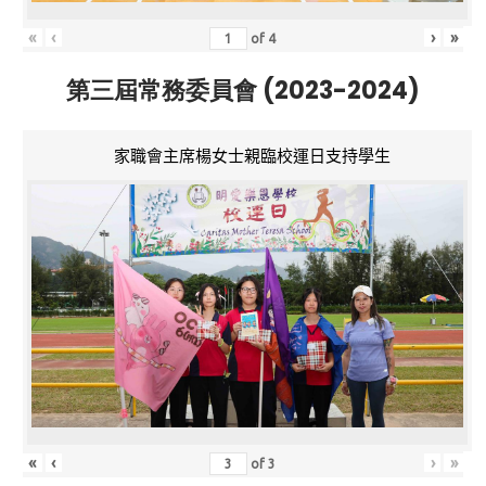
«
‹
›
»
of
4
第三屆常務委員會 (2023-2024)
家職會主席楊女士親臨校運日支持學生
«
‹
›
»
of
3