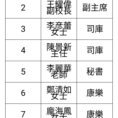
王耀偉
2
副主席
副校長
李彦蕾
3
司庫
女士
陳景新
4
司庫
主任
李麗華
5
秘書
老師
鄭清如
6
康樂
女士
龐海鳳
7
康樂
女士