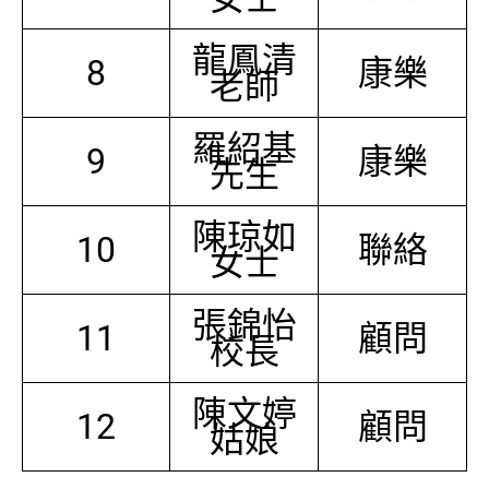
龍鳳清
8
康樂
老師
羅紹基
9
康樂
先生
陳琼如
10
聯絡
女士
張錦怡
11
顧問
校長
陳文婷
12
顧問
姑娘