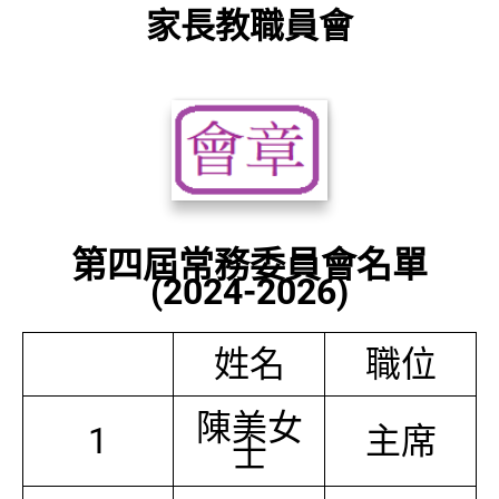
家長教職員會
第四屆常務委員會名單
(2024-2026)
姓名
職位
陳美女
1
主席
士