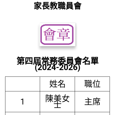
家長教職員會
第四屆常務委員會名單
(2024-2026)
姓名
職位
陳美女
1
主席
士