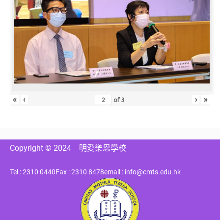
«
‹
›
»
of
3
Copyright © 2024
明愛樂恩學校
Tel : 2310 0440
Fax : 2310 8478
email : info@cmts.edu.hk