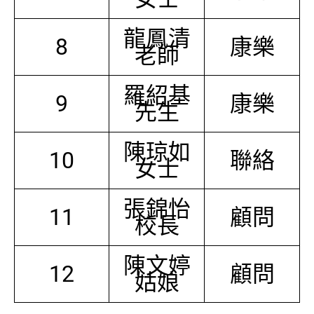
龍鳳清
8
康樂
老師
羅紹基
9
康樂
先生
陳琼如
10
聯絡
女士
張錦怡
11
顧問
校長
陳文婷
12
顧問
姑娘