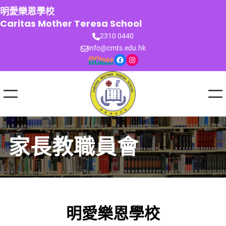
跳
明愛樂恩學校
至
Caritas Mother Teresa School
主
2310 0440
要
info@cmts.edu.hk
內
Facebook
Instagram
容
家長教職員會
明愛樂恩學校