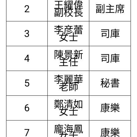
王耀偉
2
副主席
副校長
李彦蕾
3
司庫
女士
陳景新
4
司庫
主任
李麗華
5
秘書
老師
鄭清如
6
康樂
女士
龐海鳳
7
康樂
女士