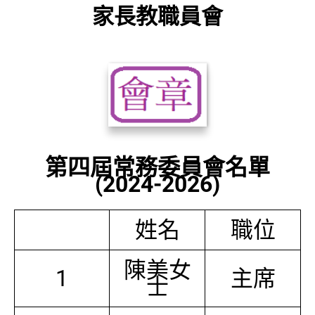
家長教職員會
第四屆常務委員會名單
(2024-2026)
姓名
職位
陳美女
1
主席
士