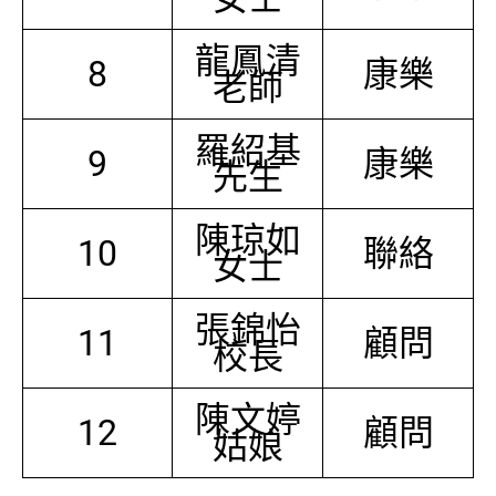
龍鳳清
8
康樂
老師
羅紹基
9
康樂
先生
陳琼如
10
聯絡
女士
張錦怡
11
顧問
校長
陳文婷
12
顧問
姑娘