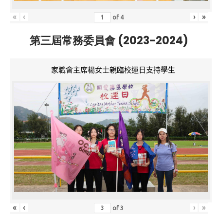
«
‹
›
»
of
4
第三屆常務委員會 (2023-2024)
家職會主席楊女士親臨校運日支持學生
«
‹
›
»
of
3