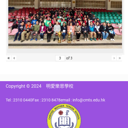
«
‹
›
»
of
3
Copyright © 2024
明愛樂恩學校
Tel : 2310 0440
Fax : 2310 8478
email : info@cmts.edu.hk