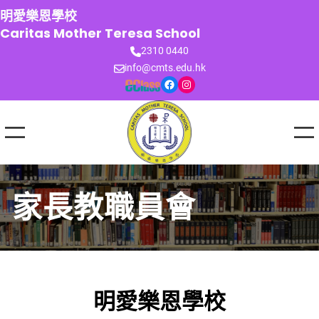
跳
明愛樂恩學校
至
Caritas Mother Teresa School
主
2310 0440
要
info@cmts.edu.hk
內
Facebook
Instagram
容
家長教職員會
明愛樂恩學校