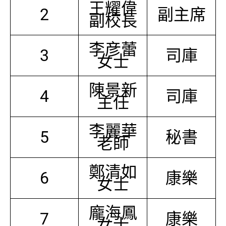
王耀偉
2
副主席
副校長
李彦蕾
3
司庫
女士
陳景新
4
司庫
主任
李麗華
5
秘書
老師
鄭清如
6
康樂
女士
龐海鳳
7
康樂
女士