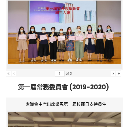
«
‹
›
»
of
3
第一屆常務委員會 (2019-2020)
家職會主席出席樂恩第一屆校運日支持員生